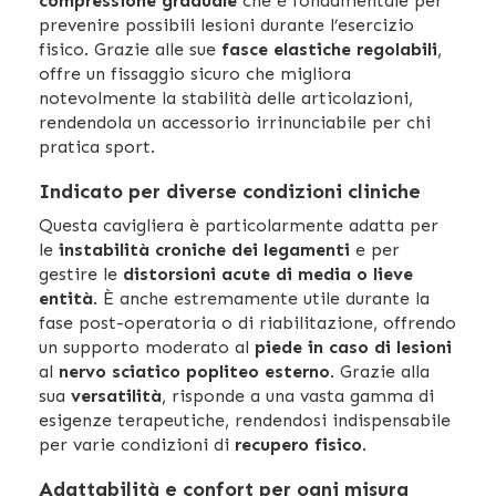
compressione graduale
che è fondamentale per
prevenire possibili lesioni durante l’esercizio
fisico. Grazie alle sue
fasce elastiche regolabili
,
offre un fissaggio sicuro che migliora
notevolmente la stabilità delle articolazioni,
rendendola un accessorio irrinunciabile per chi
pratica sport.
Indicato per diverse condizioni cliniche
Questa cavigliera è particolarmente adatta per
le
instabilità croniche dei legamenti
e per
gestire le
distorsioni acute di media o lieve
entità
. È anche estremamente utile durante la
fase post-operatoria o di riabilitazione, offrendo
un supporto moderato al
piede in caso di lesioni
al
nervo sciatico popliteo esterno
. Grazie alla
sua
versatilità
, risponde a una vasta gamma di
esigenze terapeutiche, rendendosi indispensabile
per varie condizioni di
recupero fisico
.
Adattabilità e confort per ogni misura