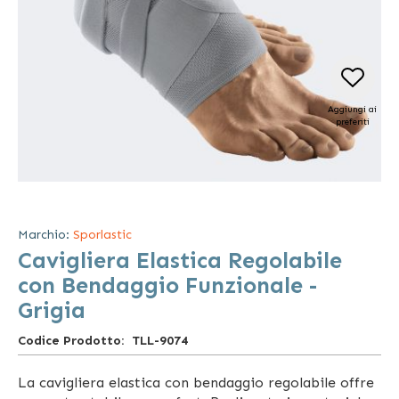
Aggiungi ai
preferiti
Vai
all'inizio
della
Marchio:
Sporlastic
galleria
Cavigliera Elastica Regolabile
di
immagini
con Bendaggio Funzionale -
Grigia
Codice Prodotto
TLL-9074
La cavigliera elastica con bendaggio regolabile offre