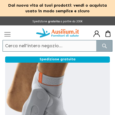
Dai nuova vita ai tuoi prodotti: vendi o acquista
usato in modo semplice e sicuro
Salta
Spedizione
gratuita
a partire da 200€
al
contenuto
Cerc
Spedizione gratuita
Vai
alla
fine
della
galleria
di
immagini