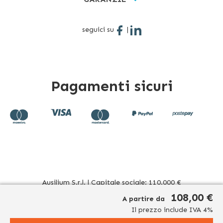
seguici su
|
Pagamenti sicuri
Ausilium S.r.l. | Capitale sociale: 110.000 €
Sede operativa: Corso Novara 39 - 10078 Venaria Reale (TO)
108,00 €
A partire da
Italia | Sede legale: Via Beato Sebastiano Valfrè, 16 - 10121
Il prezzo include IVA 4%
Torino (TO) Italia
P.IVA/CF. 08942960017 - R.E.A. TO1012156 | Tel. 011 196 20 906