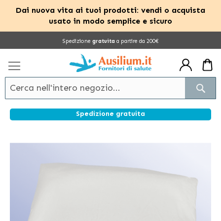
Dai nuova vita ai tuoi prodotti: vendi o acquista
usato in modo semplice e sicuro
Salta
Spedizione
gratuita
a partire da 200€
al
contenuto
Cerc
Spedizione gratuita
Vai
alla
fine
della
galleria
di
immagini