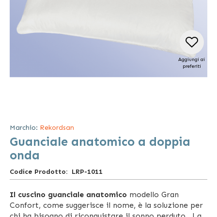
Aggiungi ai
preferiti
Vai
all'inizio
della
Marchio:
Rekordsan
galleria
Guanciale anatomico a doppia
di
immagini
onda
Codice Prodotto
LRP-1011
Il cuscino guanciale anatomico
modello Gran
Confort, come suggerisce il nome, è la soluzione per
chi ha bisogno di riconquistare il sonno perduto
.
La