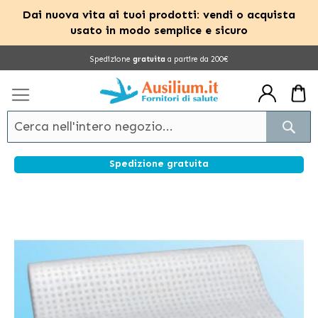
Dai nuova vita ai tuoi prodotti: vendi o acquista
usato in modo semplice e sicuro
Salta
Spedizione
gratuita
a partire da 200€
al
contenuto
Cerc
Spedizione gratuita
Vai
alla
fine
della
galleria
di
immagini