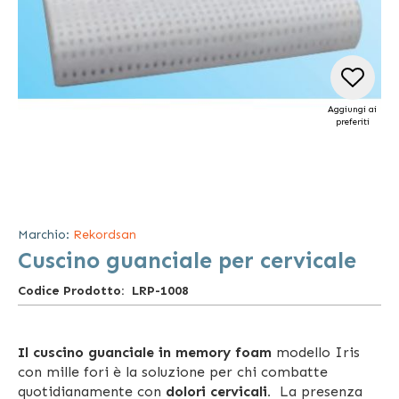
Aggiungi ai
preferiti
Vai
all'inizio
della
Marchio:
Rekordsan
galleria
Cuscino guanciale per cervicale
di
immagini
Codice Prodotto
LRP-1008
Il cuscino guanciale in memory foam
modello Iris
con mille fori è la soluzione per chi combatte
quotidianamente con
dolori cervicali.
La presenza