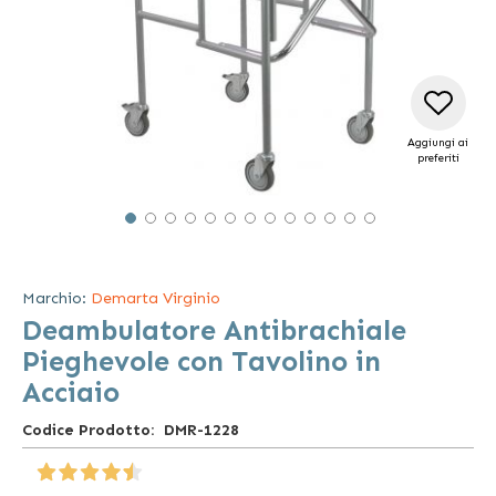
Aggiungi ai
preferiti
Vai
all'inizio
della
Marchio:
Demarta Virginio
galleria
Deambulatore Antibrachiale
di
immagini
Pieghevole con Tavolino in
Acciaio
Codice Prodotto
DMR-1228