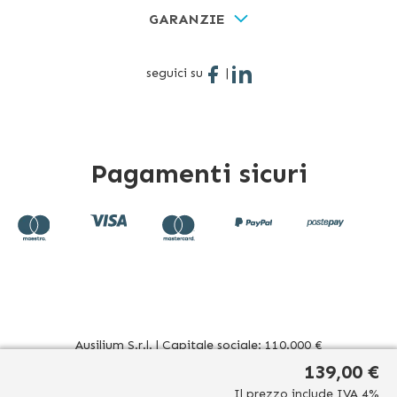
GARANZIE
seguici su
|
Pagamenti sicuri
Ausilium S.r.l. | Capitale sociale: 110.000 €
Sede operativa: Corso Novara 39 - 10078 Venaria Reale (TO)
139,00 €
Italia | Sede legale: Via Beato Sebastiano Valfrè, 16 - 10121
Il prezzo include IVA 4%