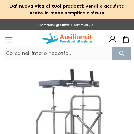
Dai nuova vita ai tuoi prodotti: vendi o acquista
usato in modo semplice e sicuro
Salta
Spedizione
gratuita
a partire da 200€
al
contenuto
Cerc
Vai
alla
fine
della
galleria
di
immagini