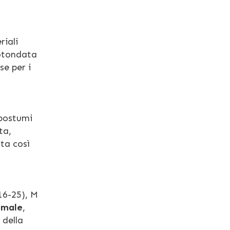
riali
rotondata
se per i
 postumi
ta,
ta così
16-25), M
timale
,
 della