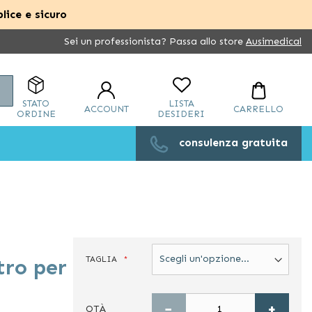
lice e sicuro
Sei un professionista? Passa allo store
Ausimedical
Cerca
STATO
LISTA
ACCOUNT
CARRELLO
ORDINE
DESIDERI
consulenza gratuita
TAGLIA
tro per
−
+
QTÀ