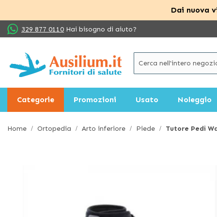
Dai nuova vi
Salta
329 877 0110
Hai bisogno di aiuto?
al
contenuto
Categorie
Promozioni
Usato
Noleggio
Home
Ortopedia
Arto inferiore
Piede
Tutore Pedi Wa
Vai
alla
fine
della
galleria