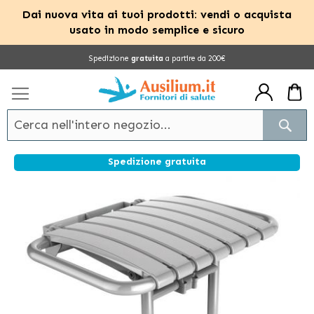
Dai nuova vita ai tuoi prodotti: vendi o acquista
usato in modo semplice e sicuro
Salta
Spedizione
gratuita
a partire da 200€
al
contenuto
Cerc
Spedizione gratuita
Vai
alla
fine
della
galleria
di
immagini