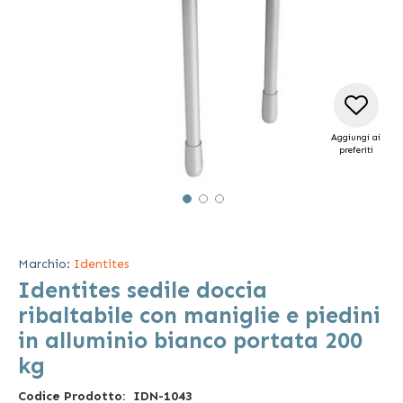
Aggiungi ai
preferiti
Vai
all'inizio
della
Marchio:
Identites
galleria
Identites sedile doccia
di
immagini
ribaltabile con maniglie e piedini
in alluminio bianco portata 200
kg
Codice Prodotto
IDN-1043