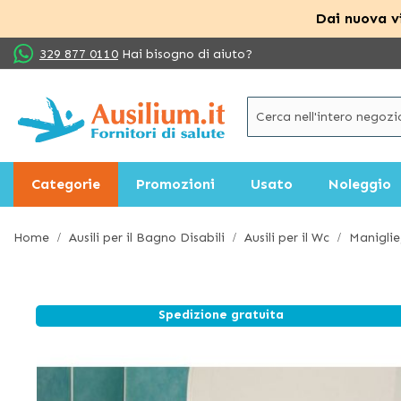
Dai nuova vi
Salta
329 877 0110
Hai bisogno di aiuto?
al
contenuto
Categorie
Promozioni
Usato
Noleggio
Home
Ausili per il Bagno Disabili
Ausili per il Wc
Maniglie
Spedizione gratuita
Vai
alla
fine
della