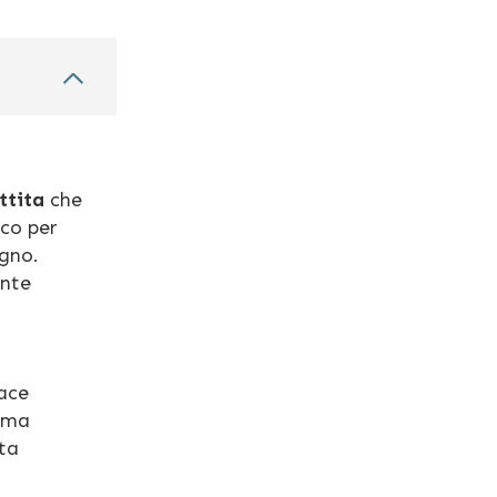
ttita
che
ico per
gno.
ente
cace
, ma
ita