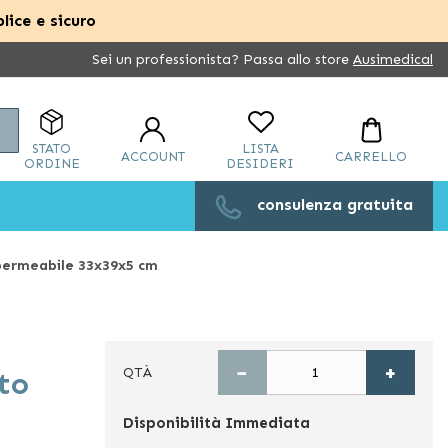
lice e sicuro
Sei un professionista? Passa allo store
Ausimedical
Cerca
STATO
LISTA
ACCOUNT
CARRELLO
ORDINE
DESIDERI
consulenza gratuita
permeabile 33x39x5 cm
−
+
QTÀ
to
Disponibilità
Immediata