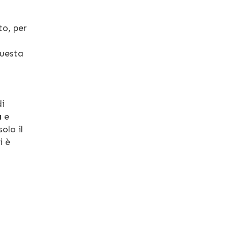
to, per
questa
di
à
e
olo il
i è