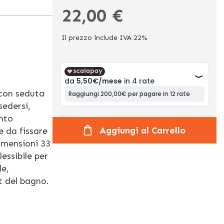
22,00 €
Il prezzo include IVA 22%
 con seduta
sedersi,
ento
Aggiungi al Carrello
e da fissare
imensioni 33
lessibile per
le,
t del bagno.