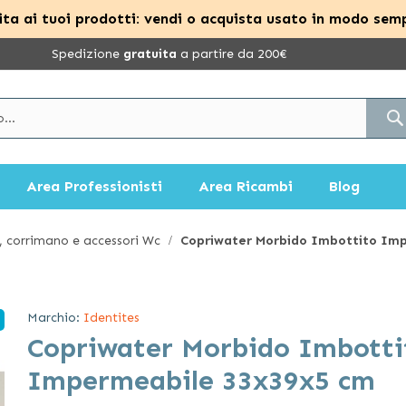
ta ai tuoi prodotti: vendi o acquista usato in modo semp
Spedizione
gratuita
a partire da 200€
Area Professionisti
Area Ricambi
Blog
, corrimano e accessori Wc
Copriwater Morbido Imbottito Im
Marchio:
Identites
Copriwater Morbido Imbotti
Impermeabile 33x39x5 cm