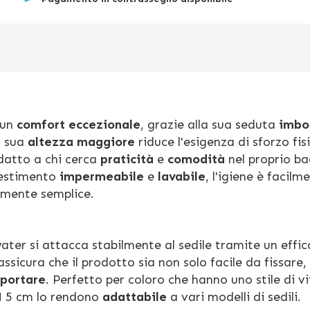
 un
comfort eccezionale
, grazie alla sua seduta
imbo
a sua
altezza maggiore
riduce l'esigenza di sforzo fis
datto a chi cerca
praticità
e
comodità
nel proprio ba
ivestimento
impermeabile
e
lavabile
, l'igiene è facilm
mente semplice.
iwater si attacca stabilmente al sedile tramite un effi
sicura che il prodotto sia non solo facile da fissare
sportare
. Perfetto per coloro che hanno uno stile di v
H 5 cm lo rendono
adattabile
a vari modelli di sedili.