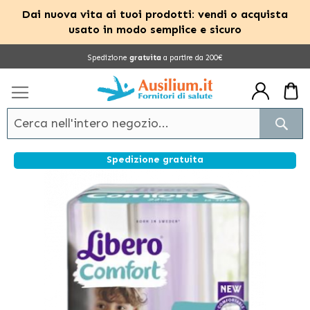
Dai nuova vita ai tuoi prodotti: vendi o acquista
usato in modo semplice e sicuro
Salta
Spedizione
gratuita
a partire da 200€
al
contenuto
Cerc
Spedizione gratuita
Vai
alla
fine
della
galleria
di
immagini