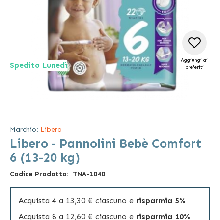
Aggiungi ai
Spedito Lunedì
preferiti
Vai
all'inizio
della
Marchio:
Libero
galleria
Libero - Pannolini Bebè Comfort
di
immagini
6 (13-20 kg)
Codice Prodotto
TNA-1040
Acquista 4 a
13,30 €
ciascuno e
risparmia
5
%
Acquista 8 a
12,60 €
ciascuno e
risparmia
10
%