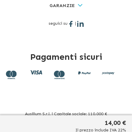
GARANZIE
seguici su
|
Pagamenti sicuri
Ausilium S.r.l. | Capitale sociale: 110.000 €
Sede operativa: Corso Novara 39 - 10078 Venaria Reale (TO)
14,00 €
Italia | Sede legale: Via Beato Sebastiano Valfrè, 16 - 10121
Il prezzo include IVA 22%
Torino (TO) Italia