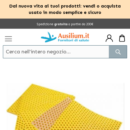
Dai nuova vita ai tuoi prodotti: vendi o acquista
usato in modo semplice e sicuro
Salta
Spedizione
gratuita
a partire da 200€
al
contenuto
Cerc
Vai
alla
fine
della
galleria
di
immagini