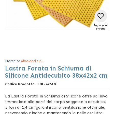
Aggiungi ai
preferiti
Vai
all'inizio
della
Marchio:
Alboland s.r.l.
galleria
Lastra Forata in Schiuma di
di
immagini
Silicone Antidecubito 38x42x2 cm
Codice Prodotto
LBL-47610
La Lastra Forata in Schiuma di Silicone offre sollievo
immediato alle parti del corpo soggette a decubito.
I fori di 1,4 cm garantiscono ventilazione ottimale,
prevenendo piaghe e mantenendo la pelle asciutta.