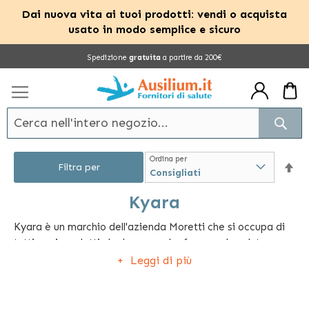
Dai nuova vita ai tuoi prodotti: vendi o acquista
usato in modo semplice e sicuro
Salta
Spedizione
gratuita
a partire da 200€
al
contenuto
Cerc
Ordina per
Im
Filtra per
la
Kyara
Kyara è un marchio dell'azienda Moretti che si occupa di
dir
tutti quei prodotti che hanno a che fare con la salute, con
dec
la cura e con la terapia domiciliare della persona. Tra i
Leggi di più
prodotti venduti da questa azienda, spiccano articoli
come aerosol a compressione e ultrasuoni, t.e.n.s.,
sanitari, termofori e termometri, che permettono