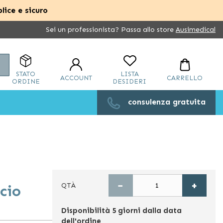
lice e sicuro
Sei un professionista? Passa allo store
Ausimedical
Cerca
STATO
LISTA
ACCOUNT
CARRELLO
ORDINE
DESIDERI
consulenza gratuita
−
+
QTÀ
cio
Disponibilità
5 giorni dalla data
dell'ordine