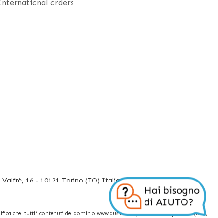
International orders
Valfrè, 16 - 10121 Torino (TO) Italia
fica che: tutti i contenuti del dominio www.ausilium.it/ relativi a tali prodotti (testi,