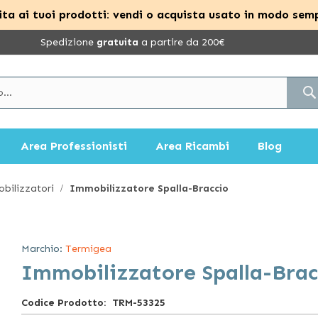
ta ai tuoi prodotti: vendi o acquista usato in modo semp
Spedizione
gratuita
a partire da 200€
Area Professionisti
Area Ricambi
Blog
bilizzatori
Immobilizzatore Spalla-Braccio
Marchio:
Termigea
Immobilizzatore Spalla-Brac
Codice Prodotto
TRM-53325