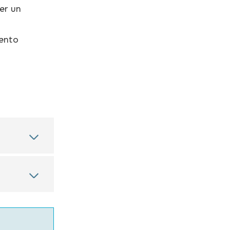
per un
vento