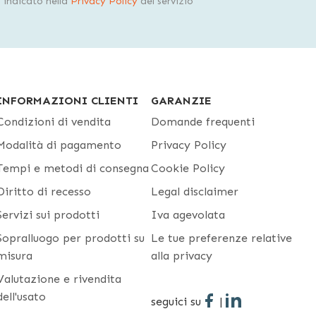
indicato nella
Privacy Policy
del servizio
INFORMAZIONI CLIENTI
GARANZIE
Condizioni di vendita
Domande frequenti
Modalità di pagamento
Privacy Policy
Tempi e metodi di consegna
Cookie Policy
Diritto di recesso
Legal disclaimer
Servizi sui prodotti
Iva agevolata
Sopralluogo per prodotti su
Le tue preferenze relative
misura
alla privacy
Valutazione e rivendita
dell'usato
seguici su
|