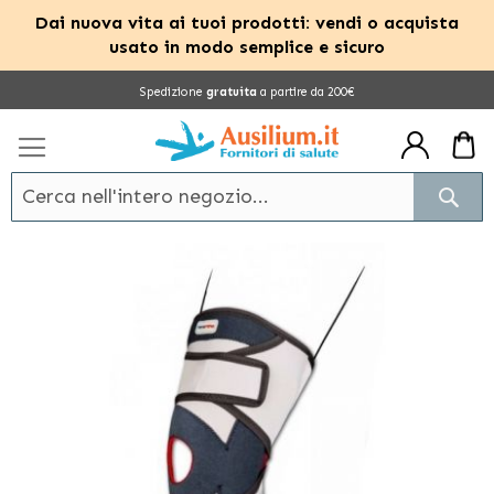
Dai nuova vita ai tuoi prodotti: vendi o acquista
usato in modo semplice e sicuro
Salta
Spedizione
gratuita
a partire da 200€
al
contenuto
Cerc
Vai
alla
fine
della
galleria
di
immagini