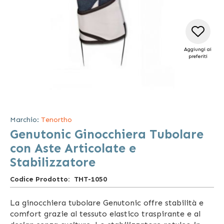
Aggiungi ai
preferiti
Vai
all'inizio
della
Marchio:
Tenortho
galleria
Genutonic Ginocchiera Tubolare
di
immagini
con Aste Articolate e
Stabilizzatore
Codice Prodotto
THT-1050
La ginocchiera tubolare Genutonic offre stabilità e
comfort grazie al tessuto elastico traspirante e al