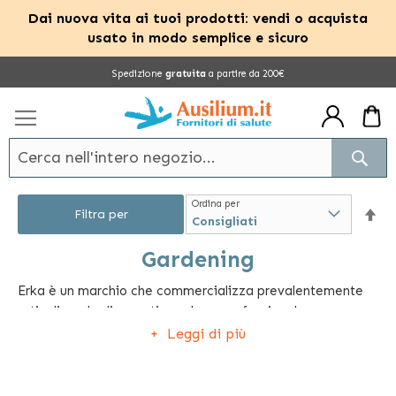
Dai nuova vita ai tuoi prodotti: vendi o acquista
usato in modo semplice e sicuro
Salta
Spedizione
gratuita
a partire da 200€
al
contenuto
Cerc
Ordina per
Im
Filtra per
la
Gardening
Erka è un marchio che commercializza prevalentemente
dir
articoli per la diagnostica ad uso professionale e
dec
domestico. Fra i prodotti maggiormente venduti sono
Leggi di più
presenti svariati sfigmomanometri ideali per misurare la
pressione sanguigna.