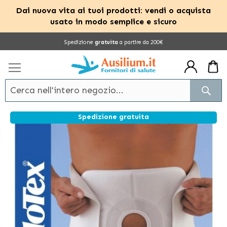
Dai nuova vita ai tuoi prodotti: vendi o acquista
usato in modo semplice e sicuro
Salta
Spedizione
gratuita
a partire da 200€
al
contenuto
Cerc
Spedizione gratuita
Vai
alla
fine
della
galleria
di
immagini