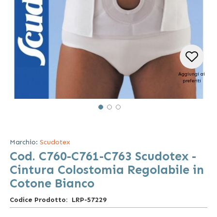
Aggiungi ai
preferiti
Vai
all'inizio
della
Marchio:
Scudotex
galleria
Cod. C760-C761-C763 Scudotex -
di
immagini
Cintura Colostomia Regolabile in
Cotone Bianco
Codice Prodotto
LRP-57229