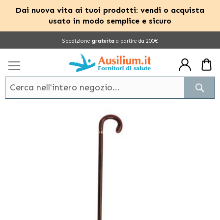
Dai nuova vita ai tuoi prodotti: vendi o acquista
usato in modo semplice e sicuro
Salta
Spedizione
gratuita
a partire da 200€
al
contenuto
Cerc
Vai
alla
fine
della
galleria
di
immagini