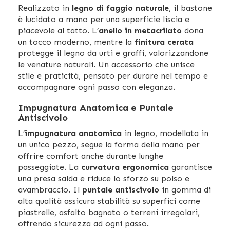
Realizzato in
legno di faggio naturale
, il bastone
è lucidato a mano per una superficie liscia e
piacevole al tatto. L’
anello in metacrilato
dona
un tocco moderno, mentre la
finitura cerata
protegge il legno da urti e graffi, valorizzandone
le venature naturali. Un accessorio che unisce
stile e praticità, pensato per durare nel tempo e
accompagnare ogni passo con eleganza.
Impugnatura Anatomica e Puntale
Antiscivolo
L’
impugnatura anatomica
in legno, modellata in
un unico pezzo, segue la forma della mano per
offrire comfort anche durante lunghe
passeggiate. La
curvatura ergonomica
garantisce
una presa salda e riduce lo sforzo su polso e
avambraccio. Il
puntale antiscivolo
in gomma di
alta qualità assicura stabilità su superfici come
piastrelle, asfalto bagnato o terreni irregolari,
offrendo sicurezza ad ogni passo.