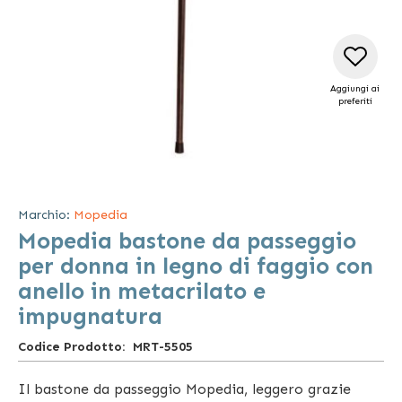
Aggiungi ai
preferiti
Vai
all'inizio
della
Marchio:
Mopedia
galleria
Mopedia bastone da passeggio
di
immagini
per donna in legno di faggio con
anello in metacrilato e
impugnatura
Codice Prodotto
MRT-5505
Il bastone da passeggio Mopedia, leggero grazie