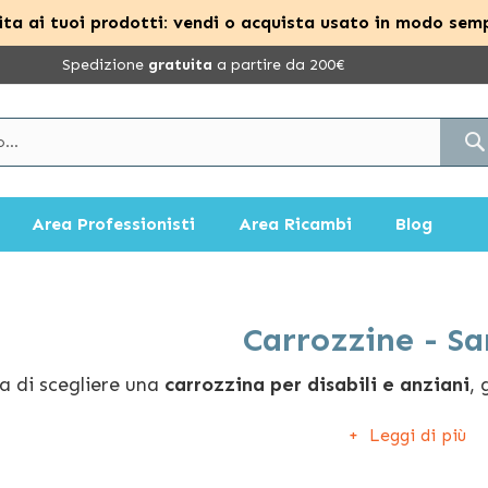
ta ai tuoi prodotti: vendi o acquista usato in modo semp
Spedizione
gratuita
a partire da 200€
Area Professionisti
Area Ricambi
Blog
Carrozzine - S
a di scegliere una
carrozzina per disabili e anziani
, 
um offre una vasta gamma di prodotti con
diverse fa
Leggi di più
trovi
oltre 600 modelli
delle migliori marche pensati pe
abilità temporanea o permanente, una carrozzina, anc