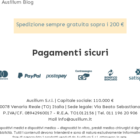
 i prodotti più venduti: rollbord (sistema di trasferim
Ausilium Blog
tto-carrozzina) e careglide (teli ad alto scorrimento 
contenzione: waist belt (cintura di contenzione da letto
Spedizione sempre gratuita sopra i 200 €
tenzione e tanto altro ancora.
Pagamenti sicuri
Ausilium S.r.l. | Capitale sociale: 110.000 €
078 Venaria Reale (TO) Italia | Sede legale: Via Beato Sebastiano 
P.IVA/CF. 08942960017 - R.E.A. TO1012156 | Tel. 011 196 20 906
Mail
info@ausilium.it
sitivi medici e dispositivi medico – diagnostici in vitro, presidi medico chirurgici si signi
bblicità. Tutti i contenuti devono intendersi e sono di natura esclusivamente informativa 
fase di preacquisto i prodotti venduti da Ausilium S.r.l. attraverso la rete.