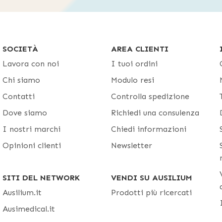
 bariatriche
:
che sostengono un peso maggiore e pre
ni
: studiate apposta per le esigenze dei più piccoli.
o polifunzionali
: estremamente regolabili e adattabil
SOCIETÀ
AREA CLIENTI
izioni ed evitare la formazione di piaghe da decubito
Lavora con noi
I tuoi ordini
Chi siamo
Modulo resi
er carrozzine
Contatti
Controlla spedizione
are la carrozzina con una vasta gamma di accessori,
Dove siamo
Richiedi una consulenza
e
per il sostegno del corpo,
borse
e
tavolini
.
I nostri marchi
Chiedi informazioni
i anche trovare
pezzi di ricambio
per le carrozzine. T
Opinioni clienti
Newsletter
o compatibili con il modello che possiedi. Se hai bisog
cambi al momento non disponibili sul nostro sito, conta
SITI DEL NETWORK
VENDI SU AUSILIUM
 adatta a te.
Ausilium.it
Prodotti più ricercati
Ausimedical.it
ienda che si occupa della commercializzazione di prodo