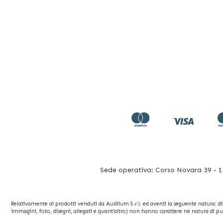
contenzione. Fra
trasferimento le
prodotti per la 
completi di con
Sede operativa: Corso Novara 39 - 10
Relativamente ai prodotti venduti da Ausilium S.r.l. ed aventi la seguente natura: dispo
immagini, foto, disegni, allegati e quant’altro) non hanno carattere né natura di pu