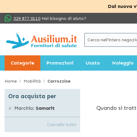
Dai nuova vi
Salta
329 877 0110
Hai bisogno di aiuto?
al
contenuto
Categorie
Promozioni
Usato
Noleggio
Home
Mobilità
Carrozzine
Ora acquista per
Quando si tratt
Marchio
Samarit
ragione Ausili
sul nostro sito 
Cancella tutto
Che sia una dis