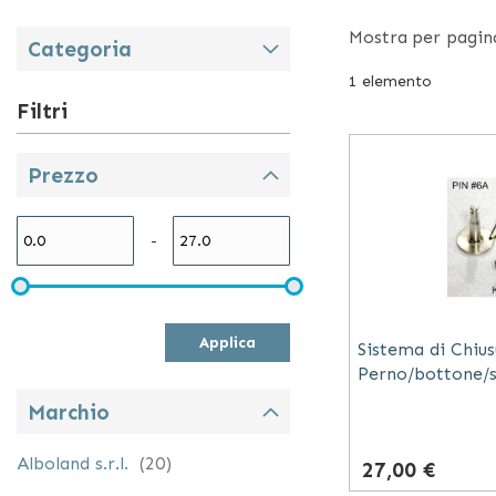
ausilio per age
Mostra
per pagin
Categoria
le caratteristic
familiare.
1
elemento
Su Ausilium trov
Filtri
Indicate 
Prezzo
L’acquisto di u
-
persone a
disabili
chi ha sub
Applica
Sistema di Chius
Perno/bottone/s
coloro che
Marchio
Dalle
carrozzine
liberamente e f
elementi
Alboland s.r.l.
20
27,00 €