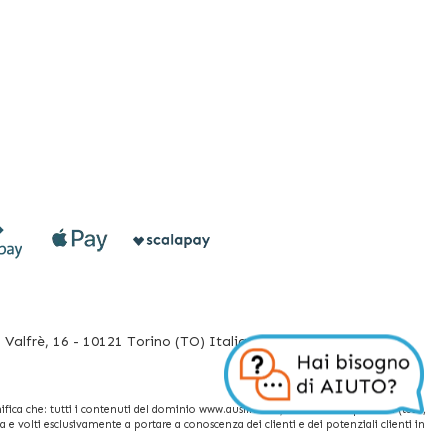
ento laterale), glideboard (asse rigido per il
per la mobilizzazione del paziente allettato). Tra i
), limb belt (cinture di contenzione per arti), kit
Valfrè, 16 - 10121 Torino (TO) Italia
fica che: tutti i contenuti del dominio www.ausilium.it/ relativi a tali prodotti (testi,
e volti esclusivamente a portare a conoscenza dei clienti e dei potenziali clienti in