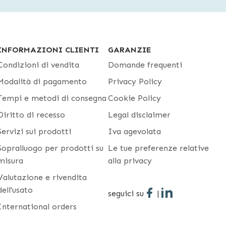
sentano una seduta più larga.
i per permettere a chi le utilizza di assumere
INFORMAZIONI CLIENTI
GARANZIE
.
Condizioni di vendita
Domande frequenti
Modalità di pagamento
Privacy Policy
Tempi e metodi di consegna
Cookie Policy
 come
cuscini antidecubito
,
sedute imbottite
,
Diritto di recesso
Legal disclaimer
Servizi sui prodotti
Iva agevolata
i consigliamo di assicurarti che i prodotti
Sopralluogo per prodotti su
Le tue preferenze relative
no di aiuto, hai dei dubbi sui prodotti in vendita o
misura
alla privacy
tta il nostro servizio clienti, siamo qui per trovare
Valutazione e rivendita
dell'usato
seguici su
|
International orders
tti per il trasferimento dei pazienti e per la