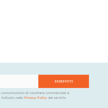
si deve utilizzare per spostarle:
con corrimano, le sedie a rotelle di questo tipo sono
 delle braccia.
r le persone che hanno bisogno di un accompagnatore
una maggiore autonomia, sono indicate per persone
ono:
ISCRIVITI
per chi ha meno forza nelle braccia in quanto più
i comunicazioni di carattere commerciale e
tipo di terreno.
indicato nella
Privacy Policy
del servizio
 casa.