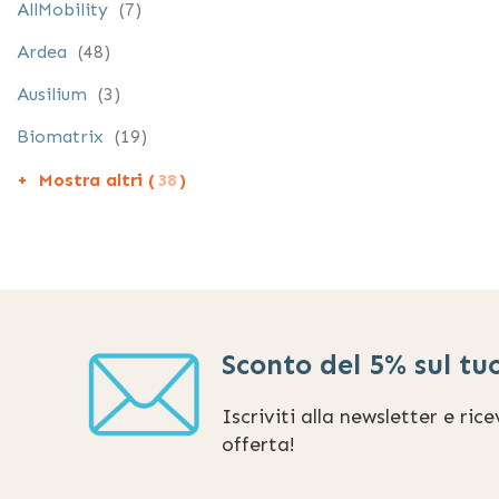
elementi
AllMobility
7
Tante carat
elementi
Ardea
48
Le carrozzine po
elementi
Ausilium
3
Ad autosp
elementi
Biomatrix
19
adatte a ch
Mostra altri (
38
)
Da transit
che guidi l’
Elettriche
con un buon
Altre tipologie
Sconto del 5% sul tu
Sedie a ro
semplici da
Iscriviti alla newsletter e ric
offerta!
Da mare o
Per
passag