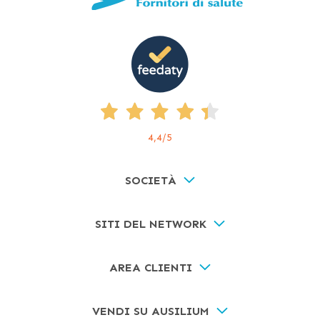
accompagnatore che guidi l’ausilio.
Elettriche o motorizzate
: dotate di un motore per
garantire una maggiore autonomia, sono indicate
per persone con un buon livello di reattività.
Altre tipologie di carrozzine adatte ad alcune esigenze
particolari sono:
4,4
/5
Sedie a rotelle superleggere
: in materiali leggeri,
sono ideali per chi ha meno forza nelle braccia in
quanto più semplici da spostare.
SOCIETÀ
Da mare o da montagna
: con ruote grandi e
adatte a qualsiasi tipo di terreno.
SITI DEL NETWORK
Per
passaggi stretti
ad ingombro ridotto: ideali per
muoversi in casa.
AREA CLIENTI
Carrozzine bariatriche
:
che sostengono un peso
maggiore e presentano una seduta più larga.
VENDI SU AUSILIUM
Per bambini
: studiate apposta per le esigenze dei