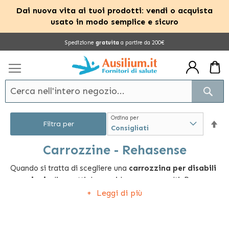
Dai nuova vita ai tuoi prodotti: vendi o acquista
usato in modo semplice e sicuro
Salta
Spedizione
gratuita
a partire da 200€
al
contenuto
Cerc
Ordina per
Im
Filtra per
la
Carrozzine - Rehasense
Quando si tratta di scegliere una
carrozzina per disabili
dir
e anziani
, gli aspetti da considerare sono molti. Per
dec
questa ragione Ausilium offre una vasta gamma di
Leggi di più
prodotti con
diverse fasce di prezzo
per soddisfare ogni
esigenza, infatti sul nostro sito trovi
oltre 600 modelli
delle migliori marche pensati per la mobilità e l'autonomia