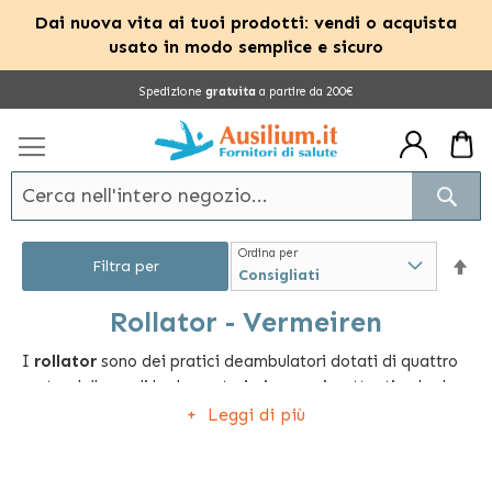
Dai nuova vita ai tuoi prodotti: vendi o acquista
usato in modo semplice e sicuro
Salta
Spedizione
gratuita
a partire da 200€
al
contenuto
Cerc
Ordina per
Im
Filtra per
la
Rollator - Vermeiren
I
rollator
sono dei pratici deambulatori dotati di quattro
dir
ruote, delle quali le due anteriori sono piroettanti, e le due
dec
posteriori sono fisse, con sistema frenante.
Leggi di più
Grazie a questa struttura il dispositivo permette una facile
fruizione su superfici piane, garantendo alla persona che