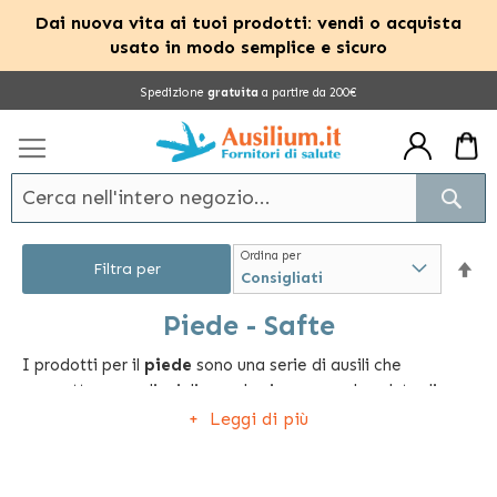
Dai nuova vita ai tuoi prodotti: vendi o acquista
usato in modo semplice e sicuro
Salta
Spedizione
gratuita
a partire da 200€
al
contenuto
Cerc
Ordina per
Im
Filtra per
la
Piede - Safte
I prodotti per il
piede
sono una serie di ausili che
dir
permetteranno di migliorare la sicurezza e la salute di
dec
questa importante parte del proprio corpo.
Leggi di più
Proprio per garantire solamente il meglio ai nostri clienti,
lo shop dei prodotti per il
piede
comprende tutti i supporti