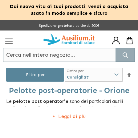
Dai nuova vita ai tuoi prodotti: vendi o acquista
usato in modo semplice e sicuro
Salta
Spedizione
gratuita
a partire da 200€
al
contenuto
Cerc
Ordina per
Im
Filtra per
la
Pelotte post-operatorie - Orione
Le
pelotte post operatorie
sono dei particolari ausili
dir
realizzati in poliuretano espanso, da utilizzare per il
dec
trattamento di alcune condizioni di fastidio o di disagio.
Leggi di più
Per esempio, le pelotte sagomate possono essere
utilizzate nelle ipotesi di ernie inguinali, semplici o