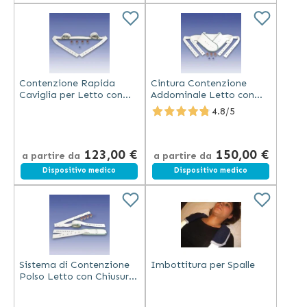
Contenzione Rapida
Cintura Contenzione
Caviglia per Letto con
Addominale Letto con
Chiusura Magnetica
Chiusura Magnetica
4.8/5
Sicura
123,00 €
150,00 €
a partire da
a partire da
Dispositivo medico
Spedizione gratuita
Dispositivo medico
Sistema di Contenzione
Imbottitura per Spalle
Polso Letto con Chiusura
Magnetica