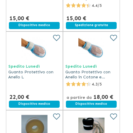
Magnetici - Blu
4.4/5
15,00 €
15,00 €
Spedizione gratuita
Dispositivo medico
Spedizione gratuita
Spedito Lunedì
Spedito Lunedì
Guanto Protettivo con
Guanto Protettivo con
Anello L
Anello in Cotone e
Schiuma -
4.3/5
Azzurro/Bianco
22,00 €
18,00 €
a partire da
Dispositivo medico
Dispositivo medico