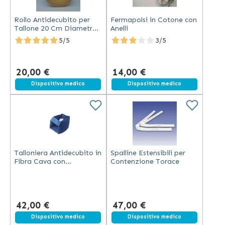
Rollo Antidecubito per
Fermapolsi in Cotone con
Tallone 20 Cm Diametro
Anelli
Interno 7Cm
5/5
3/5
20,00 €
14,00 €
Dispositivo medico
Spedizione gratuita
Dispositivo medico
Talloniera Antidecubito in
Spalline Estensibili per
Fibra Cava con
Contenzione Torace
Rivestimento Cotone
42,00 €
47,00 €
Dispositivo medico
Dispositivo medico