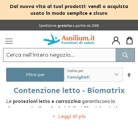
Dai nuova vita ai tuoi prodotti: vendi o acquista
usato in modo semplice e sicuro
Salta
Spedizione
gratuita
a partire da 200€
al
contenuto
Cerc
Ordina per
Im
Filtra per
la
Contenzione letto - Biomatrix
Le
protezioni letto e carrozzina
garantiscono la
dir
s
icurezza degli anziani, dei disabili e dei malati
dec
durante il riposo e la degenza
oppure durante gli
Leggi di più
eventuali spostamenti, sia in casa che fuori casa.
I nostri articoli sono la combinazione di
sicurezza e
attenzione al benessere dell’utilizzatore
. Una cintura