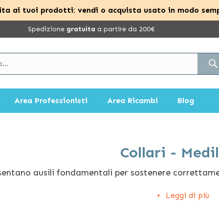
ta ai tuoi prodotti: vendi o acquista usato in modo semp
Spedizione
gratuita
a partire da 200€
Area Professionisti
Area Ricambi
Blog
Collari - Medi
entano ausili fondamentali per sostenere correttamente 
pporto sono traforate per garantire una migliore areaz
Leggi di più
ante la stagione estiva.
indicati per traumi e lesioni cervicali lievi e di media