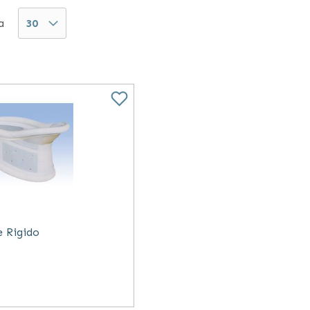
in altezza e imbottiti sui punti di appoggio per un mag
a
o, collari rigidi, collari morbidi per bambini, collari ce
upa della produzione e della commercializzazione di d
 protesi, articoli per la riabilitazione e per la prote
ze flebologiche: terapeutiche, riposanti e antiembolo
quotidiano per disabili ed anziani come carrozzine, de
e Rigido