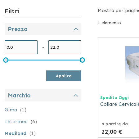
sono regolabili 
Filtri
Mostra
per pagin
cuscini da viaggi
sterno dorsali.
1
elemento
Prezzo
Mediland si occ
-
ortopedici, come
catalogo di cal
prodotti di uso 
casa.
Applica
Marchio
Spedito Oggi
Collare Cervical
elemento
Gima
1
elementi
Intermed
6
a partire da
22,00 €
elemento
Mediland
1