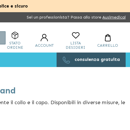
lice e sicuro
Sei un professionista? Passa allo store
Ausimedical
Cerca
STATO
LISTA
ACCOUNT
CARRELLO
ORDINE
DESIDERI
consulenza gratuita
land
il collo e il capo. Disponibili in diverse misure, le
ione, potendo così essere utilizzati per lungo
 gravità, o per nevralgie cervicobrachiali, i
collari