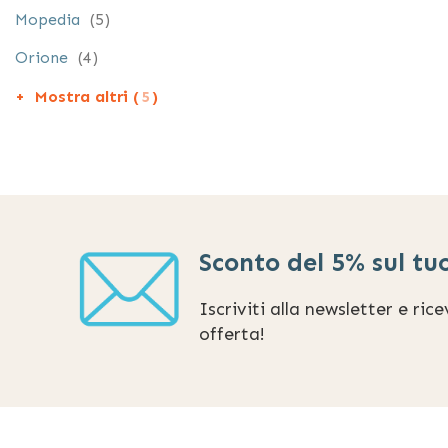
elementi
Mopedia
5
elementi
Orione
4
Mostra altri (
5
)
Sconto del 5% sul tu
Iscriviti alla newsletter e ric
offerta!