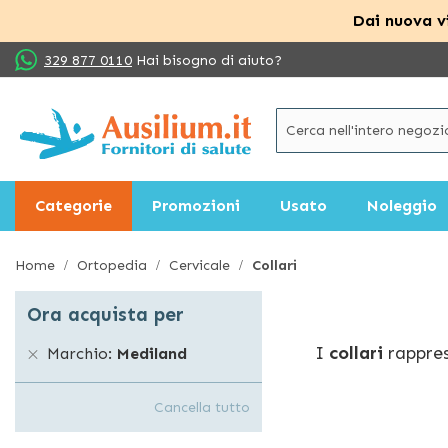
Dai nuova vi
Salta
329 877 0110
Hai bisogno di aiuto?
al
contenuto
Categorie
Promozioni
Usato
Noleggio
Home
Ortopedia
Cervicale
Collari
Ora acquista per
I
collari
rappres
Marchio
Mediland
strutture di su
tempo anche dur
Cancella tutto
Particolarmente 