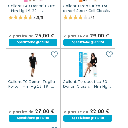
Collant 140 Denari Extra
Collant terapeutico 180
- Mm Hg 19-22 -
denari Super Cell Classic -
Scudotex - Clearesse
mm Hg 23-26 - Scudotex
4.5/5
4/5
(Codice 490)
(cod. 835)
25,00 €
29,00 €
a partire da
a partire da
Spedizione gratuita
Spedizione gratuita
Collant 70 Denari Taglia
Collant Terapeutico 70
Forte - Mm Hg 15-18 -
Denari Classic - Mm Hg
Scudotex (Codice 479)
15-18 - Scudotex (Codice
470)
27,00 €
22,00 €
a partire da
a partire da
Spedizione gratuita
Spedizione gratuita