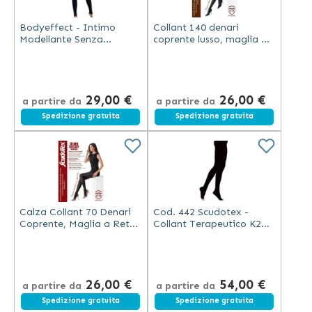
Bodyeffect - Intimo
Collant 140 denari
Modellante Senza
coprente lusso, maglia a
Cuciture
rete - mm Hg 19-22 -
Scudotex (Codice 594)
29,00 €
26,00 €
a partire da
a partire da
Spedizione gratuita
Spedizione gratuita
Calza Collant 70 Denari
Cod. 442 Scudotex -
Coprente, Maglia a Rete
Collant Terapeutico K2
Compressione Media -
Microfibre Punta Aperta
Scudotex (Codice 590)
26,00 €
54,00 €
a partire da
a partire da
Spedizione gratuita
Spedizione gratuita