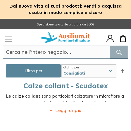
Dai nuova vita ai tuoi prodotti: vendi o acquista
usato in modo semplice e sicuro
Salta
Spedizione
gratuita
a partire da 200€
al
contenuto
Cerc
Ordina per
Im
Filtra per
la
Calze collant - Scudotex
Le
calze collant
sono particolari calzature in microfibre a
dir
compressione graduata, resistenti e durevoli nel tempo,
dec
disponibili in varie misure, tra le quali ogni donna potrà
Leggi di più
evidentemente scegliere quella preferita.
Grazie alle loro caratteristiche e alla lavorazione a maglia