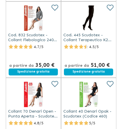
Cod. 832 Scudotex -
Cod. 445 Scudotex -
Collant Flebologico 240
Collant Terapeutico K2
Denari Punta Aperta -
Microfibra Punta Chiusa
4.7/5
4.5/5
mm Hg 23-32
Nero
35,00 €
51,00 €
a partire da
a partire da
Spedizione gratuita
Spedizione gratuita
Collant 70 Denari Open -
Collant 40 Denari Opak -
Punta Aperta - Scudotex
Scudotex (Codice 460)
(Codice 822)
4.8/5
5/5