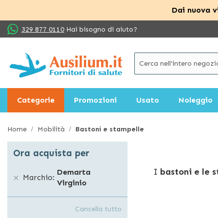
Dai nuova vi
Salta
329 877 0110
Hai bisogno di aiuto?
al
contenuto
Categorie
Promozioni
Usato
Noleggio
Home
Mobilità
Bastoni e stampelle
Ora acquista per
I
bastoni e le s
Demarta
Marchio
Virginio
materiali innov
A seconda delle 
incidente, le s
Cancella tutto