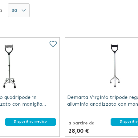
i anziani e bambini.
a
ione di bastoni e stampelle per disabili e anziani
in
ortizzatori e i sottoascella in spugna.
o anche alle persone
non vedenti
,
a cui è destinata
tare, per esempio, i bastoni pieghevoli in alluminio o
pa della produzione e della commercializzazione di art
 azienda è specializzata nella vendita di ausili anti
ti alla movimentazione delle persone come carrozzine
arta include inoltre prodotti utili in casa per anzian
levatori.
o quadripode in
Demarta Virginio tripode rego
zzato con maniglia
alluminio anodizzato con man
ca regolabile 8 altezze
anatomica e puntali antiscivo
Dispositivo medico
Dispositi
a partire da
28,00 €