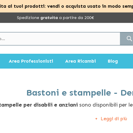
ta ai tuoi prodotti: vendi o acquista usato in modo semp
Spedizione
gratuita
a partire da 200€
Area Professionisti
Area Ricambi
Blog
Bastoni e stampelle - D
tampelle per disabili e anziani
sono disponibili per l
ativi
, che ne garantiscono la
durata nel tempo e l’aff
Leggi di più
necessità, puoi scegliere le stampelle ascellari o anti
tampelle monoblocco o canadesi a doppia regolazione o