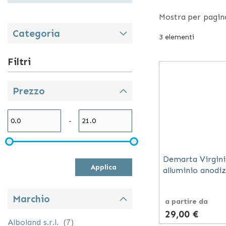
deambulazione d
La nostra
Mostra
per pagin
selez
puntali, gli amm
Categoria
3
elementi
Abbiamo pensat
possibile acquis
Filtri
Demarta si occu
Prezzo
il mondo. Questa
prodotti dedica
-
L'offerta di Dem
alzamalati e sol
Demarta Virgini
Applica
alluminio anodi
morbida anatomi
Marchio
a partire da
29,00 €
elementi
Alboland s.r.l.
7