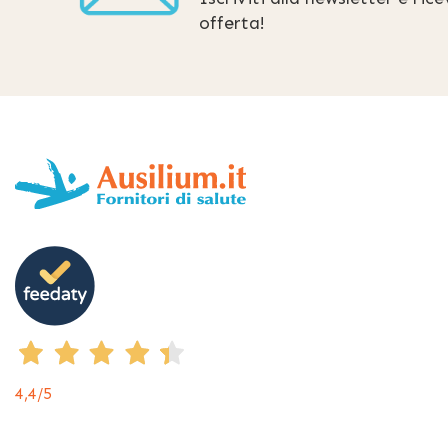
offerta!
4,4
/5