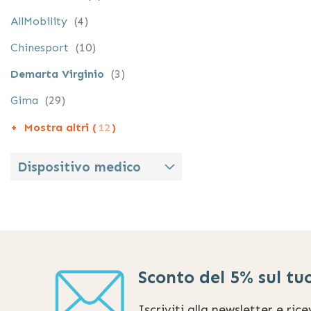
elementi
AllMobility
4
elementi
Chinesport
10
elementi
Demarta Virginio
3
elementi
Gima
29
Mostra altri (
12
)
Dispositivo medico
Sconto del 5% sul tu
Iscriviti alla newsletter e ric