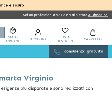
lice e sicuro
Sei un professionista? Passa allo store
Ausimedical
Cerca
STATO
LISTA
ACCOUNT
CARRELLO
ORDINE
DESIDERI
consulenza gratuita
emarta Virginio
e esigenze più disparate e sono realizzati con
idabilità durante l’utilizzo
.
brachiali per facilitare i movimenti dopo un
 i tripodi con impugnatura antiscivolo per la