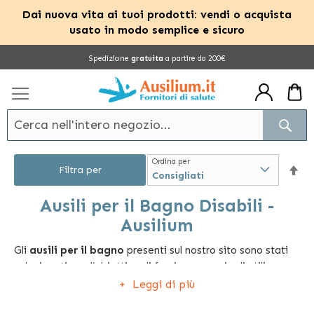
Dai nuova vita ai tuoi prodotti: vendi o acquista
usato in modo semplice e sicuro
Salta
Spedizione
gratuita
a partire da 200€
al
contenuto
Cerc
Ordina per
Im
Filtra per
la
Ausili per il Bagno Disabili -
Ausilium
dir
Gli
ausili per il bagn
o
presenti sul nostro sito sono stati
dec
selezionati con l’obiettivo di fornire una serie di utili
strumenti per agevolare l'autonomia delle persone disabili
Leggi di più
e anziane nei momenti quotidiani.