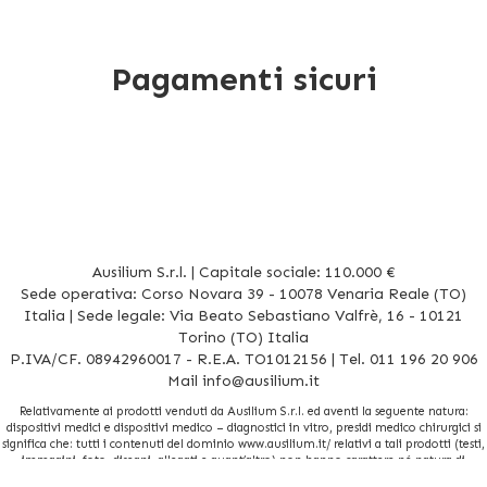
Pagamenti sicuri
Ausilium S.r.l. | Capitale sociale: 110.000 €
Sede operativa: Corso Novara 39 - 10078 Venaria Reale (TO)
Italia | Sede legale: Via Beato Sebastiano Valfrè, 16 - 10121
Torino (TO) Italia
P.IVA/CF. 08942960017 - R.E.A. TO1012156 | Tel. 011 196 20 906
Mail
info@ausilium.it
Relativamente ai prodotti venduti da Ausilium S.r.l. ed aventi la seguente natura:
dispositivi medici e dispositivi medico – diagnostici in vitro, presidi medico chirurgici si
significa che: tutti i contenuti del dominio www.ausilium.it/ relativi a tali prodotti (testi,
immagini, foto, disegni, allegati e quant’altro) non hanno carattere né natura di
pubblicità. Tutti i contenuti devono intendersi e sono di natura esclusivamente