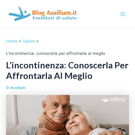
Vai
al
contenuto
M
a
Home
Salute
i
L’incontinenza: conoscerla per affrontarla al meglio
n
L’incontinenza: Conoscerla Per
M
Affrontarla Al Meglio
e
Di
Ausilium
n
u