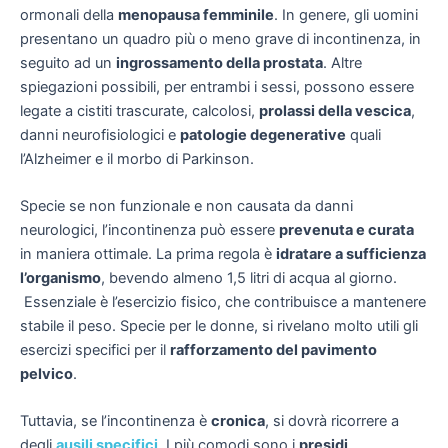
ormonali della
menopausa femminile
. In genere, gli uomini
presentano un quadro più o meno grave di incontinenza, in
seguito ad un
ingrossamento della prostata
. Altre
spiegazioni possibili, per entrambi i sessi, possono essere
legate a cistiti trascurate, calcolosi,
prolassi della vescica
,
danni neurofisiologici e
patologie degenerative
quali
l’Alzheimer e il morbo di Parkinson.
Specie se non funzionale e non causata da danni
neurologici, l’incontinenza può essere
prevenuta e curata
in maniera ottimale. La prima regola è
idratare a sufficienza
l’organismo
, bevendo almeno 1,5 litri di acqua al giorno.
Essenziale è l’esercizio fisico, che contribuisce a mantenere
stabile il peso. Specie per le donne, si rivelano molto utili gli
esercizi specifici per il
rafforzamento del pavimento
pelvico
.
Tuttavia, se l’incontinenza è
cronica
, si dovrà ricorrere a
degli
ausili specifici
. I più comodi sono i
presidi