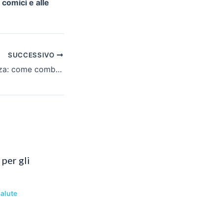
m comici e alle
SUCCESSIVO
Stipsi in gravidanza: come combatterla?
per gli
alute