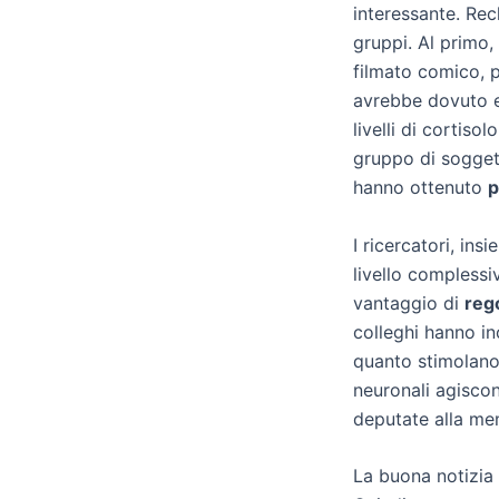
interessante. Recl
gruppi. Al primo,
filmato comico, 
avrebbe dovuto eff
livelli di cortiso
gruppo di soggett
hanno ottenuto
p
I ricercatori, ins
livello complessi
vantaggio di
reg
colleghi hanno in
quanto stimolano
neuronali agisco
deputate alla me
La buona notizia 