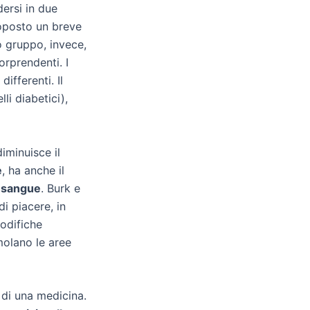
dersi in due
toposto un breve
o gruppo, invece,
orprendenti. I
ifferenti. Il
li diabetici),
iminuisce il
e
, ha anche il
l sangue
. Burk e
i piacere, in
odifiche
molano le aree
 di una medicina.