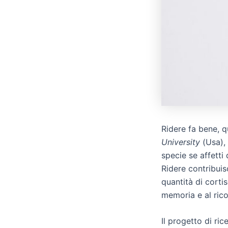
Ridere fa bene, 
University
(Usa), 
specie se affett
Ridere contribui
quantità di corti
memoria e al ric
Il progetto di ri