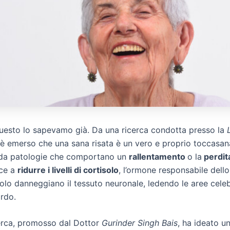
questo lo sapevamo già. Da una ricerca condotta presso la
è emerso che una sana risata è un vero e proprio toccasana
i da patologie che comportano un
rallentamento
o la
perdit
sce a
ridurre i livelli di cortisolo
, l’ormone responsabile dello
solo danneggiano il tessuto neuronale, ledendo le aree celeb
ordo.
cerca, promosso dal Dottor
Gurinder Singh Bais
, ha ideato u