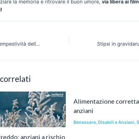
ziare la memoria e ritrovare il buon umore,
via libera ai fil
!
Ictus celebrale: tempestività della diagnosi e riabilitazione
 correlati
Alimentazione corretta 
anziani
Benessere
,
Disabili e Anziani
,
S
reddo: anziani a rischio