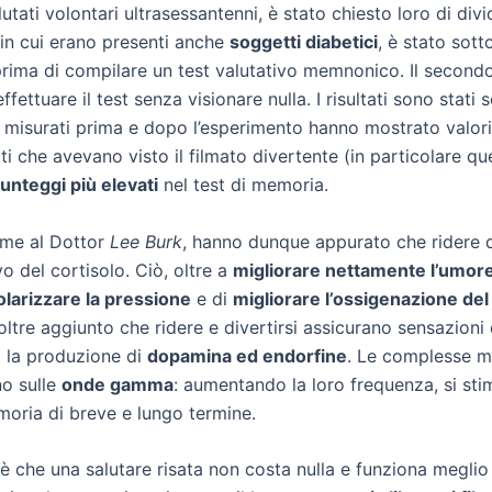
utati volontari ultrasessantenni, è stato chiesto loro di divi
 in cui erano presenti anche
soggetti diabetici
, è stato sot
prima di compilare un test valutativo memnonico. Il second
ettuare il test senza visionare nulla. I risultati sono stati s
lo misurati prima e dopo l’esperimento hanno mostrato valori d
i che avevano visto il filmato divertente (in particolare quel
unteggi più elevati
nel test di memoria.
ieme al Dottor
Lee Burk
, hanno dunque appurato che ridere d
vo del cortisolo. Ciò, oltre a
migliorare nettamente l’umor
olarizzare la pressione
e di
migliorare l’ossigenazione de
oltre aggiunto che ridere e divertirsi assicurano sensazioni d
 la produzione di
dopamina ed endorfine
. Le complesse m
no sulle
onde gamma
: aumentando la loro frequenza, si sti
moria di breve e lungo termine.
è che una salutare risata non costa nulla e funziona meglio