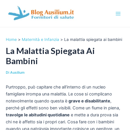
Vai
al
contenuto
M
a
Home
Maternità e Infanzia
La malattia spiegata ai bambini
i
La Malattia Spiegata Ai
n
Bambini
M
Di
Ausilium
e
Purtroppo, può capitare che all’interno di un nucleo
n
famigliare irrompa una malattia. Le cose si complicano
u
notevolmente quando questa è
grave e disabilitante
,
perché gli effetti sono ben visibili. Come un fiume in piena,
travolge le abitudini quotidiane
e mette a dura prova sia
chi ne è affetto sia i propri cari. Cosa fare con i bambini
quando una patologia importante colpisce un genitore, un