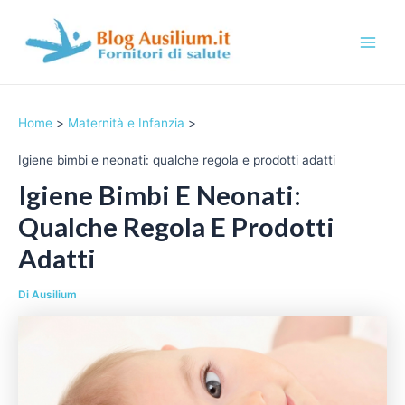
Vai
al
contenuto
M
a
Home
Maternità e Infanzia
i
Igiene bimbi e neonati: qualche regola e prodotti adatti
n
Igiene Bimbi E Neonati:
M
Qualche Regola E Prodotti
e
Adatti
n
Di
Ausilium
u