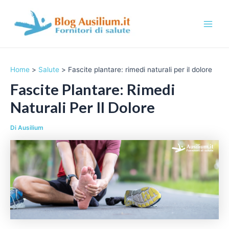
Vai
al
contenuto
M
a
Home
Salute
Fascite plantare: rimedi naturali per il dolore
i
Fascite Plantare: Rimedi
n
Naturali Per Il Dolore
M
Di
Ausilium
e
n
u