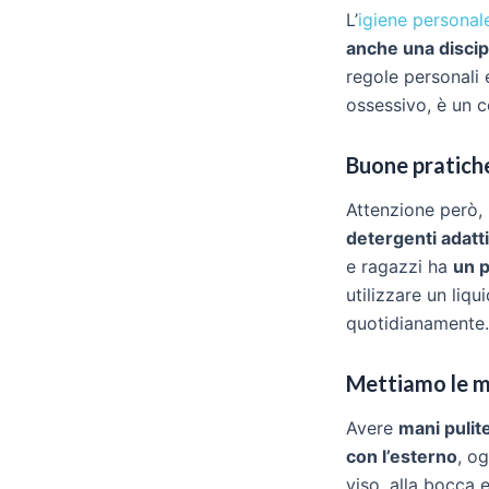
L’
igiene personal
anche una discip
regole personali
ossessivo, è un 
Buone pratiche
Attenzione però,
detergenti adatt
e ragazzi ha
un p
utilizzare un liq
quotidianamente.
Mettiamo le m
Avere
mani pulit
con l’esterno
, og
viso, alla bocca e