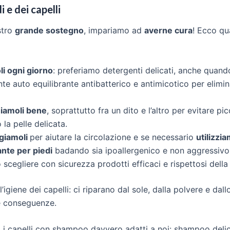
i e dei capelli
stro
grande sostegno
, impariamo ad
averne cura
! Ecco qu
li ogni giorno
: preferiamo detergenti delicati, anche quan
te auto equilibrante antibatterico e antimicotico per elimina
iamoli bene
, soprattutto fra un dito e l’altro per evitare pi
la pelle delicata.
giamoli
per aiutare la circolazione e se necessario
utilizzi
nte per piedi
badando sia ipoallergenico e non aggressivo.
scegliere con sicurezza prodotti efficaci e rispettosi della
’igiene dei capelli: ci riparano dal sole, dalla polvere e dal
e conseguenze.
 i capelli con shampoo davvero adatti a noi: shampoo del