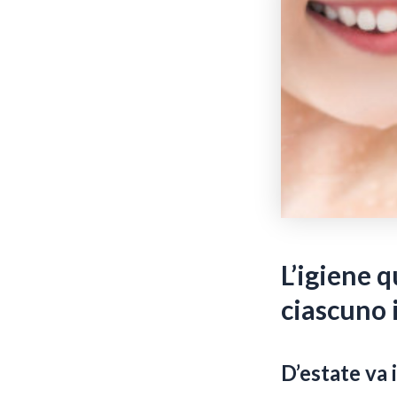
L’igiene q
ciascuno 
D’estate va 