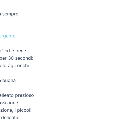
on sempre
ergente
to” ed è bene
per 30 secondi:
olo agli occhi
 è buona
alleato prezioso
osizione.
zione, i piccoli
 delicata.