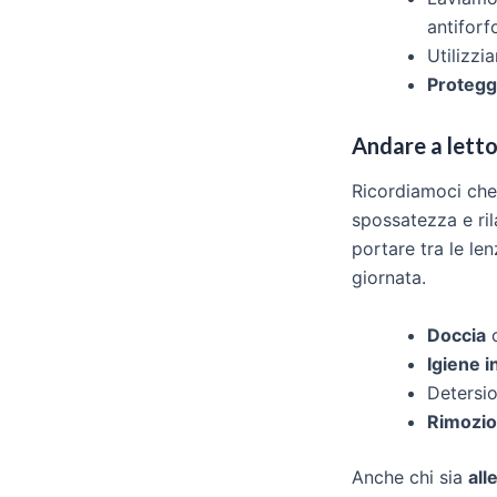
antiforf
Utilizz
Proteggi
Andare a letto 
Ricordiamoci che 
spossatezza e ril
portare tra le len
giornata.
Doccia
c
Igiene i
Detersi
Rimozio
Anche chi sia
all