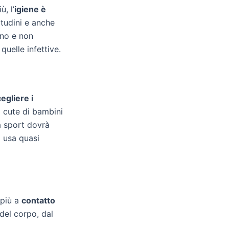
ù, l’
igiene è
itudini e anche
no e non
quelle infettive.
egliere i
La cute di bambini
fa sport dovrà
i usa quasi
 più a
contatto
 del corpo, dal