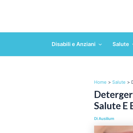
Vai
al
contenuto
Disabili e Anziani
Salute
Home
Salute
Deterger
Salute E
Di
Ausilium