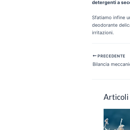
detergenti a sec
Sfatiamo infine u
deodorante delica
irritazioni.
Navigazione
PRECEDENTE
articoli
Bilancia meccani
Articoli