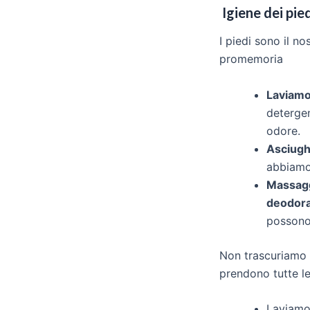
Igiene dei pied
I piedi sono il no
promemoria
Laviamo
detergen
odore.
Asciugh
abbiamo 
Massag
deodora
possono 
Non trascuriamo l
prendono tutte l
Laviamo