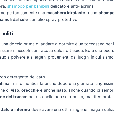
ora,
shampoo per bambini
delicato e anti-lacrima
iamo periodicamente una
maschera idratante
o uno
shampo
amoli dal sole
con olio spray protettivo
puliti
una doccia prima di andare a dormire è un toccasana per li
assare i muscoli con l’acqua calda o tiepida. Ed è una buon
zuola polvere e allergeni provenienti dai luoghi in cui siamo
on detergente delicato
ntima
, mai dimenticarla anche dopo una giornata lunghissi
one di
viso
,
orecchie
e anche
naso
, anche quando ci sembra
ne del trucco
: per una pelle non solo pulita, ma ritemprata
ettato e infermo
deve avere una ottima igiene: magari utili