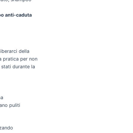
o anti-caduta
berarci della
a pratica per non
 stati durante la
ma
no puliti
zzando