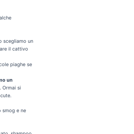
alche
do scegliamo un
re il cattivo
ccole piaghe se
amo un
 Ormai si
 cute.
lo smog e ne
icato, shampoo