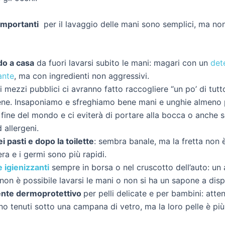
 importanti
per il lavaggio delle mani sono semplici, ma n
do a casa
da fuori lavarsi subito le mani: magari con un
det
ante
, ma con ingredienti non aggressivi.
 i mezzi pubblici ci avranno fatto raccogliere “un po’ di tut
sene. Insaponiamo e sfreghiamo bene mani e unghie almeno 
 fine del mondo e ci eviterà di portare alla bocca o anche s
 allergeni.
i pasti e dopo la toilette
: sembra banale, ma la fretta non
era e i germi sono più rapidi.
e igienizzanti
sempre in borsa o nel cruscotto dell’auto: un 
on è possibile lavarsi le mani o non si ha un sapone a disp
nte dermoprotettivo
per pelli delicate e per bambini: atten
o tenuti sotto una campana di vetro, ma la loro pelle è più