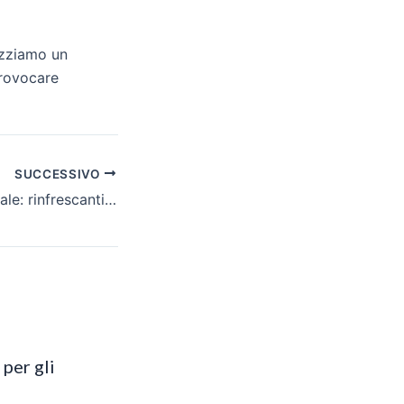
lizziamo un
provocare
SUCCESSIVO
Salviette sciogli-sale: rinfrescanti e riequilibranti
per gli