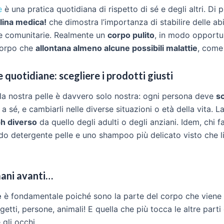
e
è una pratica quotidiana di rispetto di sé e degli altri. Di pi
lina medica!
che dimostra l’importanza di stabilire delle ab
 e comunitarie. Realmente un
corpo pulito
, in modo opportu
corpo che
allontana almeno alcune possibili malattie
, come 
 quotidiane: scegliere i prodotti giusti
 la nostra pelle è davvero solo nostra: ogni persona deve
sc
i
a sé, e cambiarli nelle diverse situazioni o età della vita. 
h diverso
da quello degli adulti o degli anziani. Idem, chi 
uido detergente pelle e uno shampoo più delicato visto che l
ani avanti…
e
è fondamentale poiché sono la parte del corpo che viene
getti, persone, animali! E quella che più tocca le altre parti
 gli occhi.