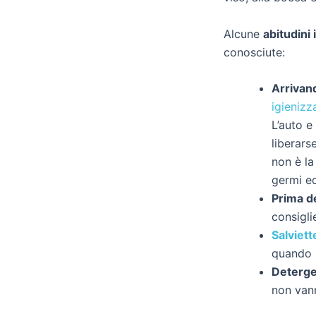
Alcune
abitudini
conosciute:
Arrivan
igienizz
L’auto e
liberar
non è la
germi ed
Prima de
consigli
Salviett
quando n
Deterge
non vann