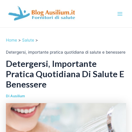
Vai
al
contenuto
M
a
Home
Salute
i
Detergersi, importante pratica quotidiana di salute e benessere
n
Detergersi, Importante
M
Pratica Quotidiana Di Salute E
e
Benessere
n
Di
Ausilium
u