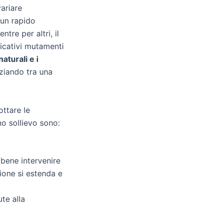
ariare
un rapido
entre per altri, il
ficativi mutamenti
naturali e i
aziando tra una
ottare le
no sollievo sono:
 bene intervenire
ione si estenda e
te alla