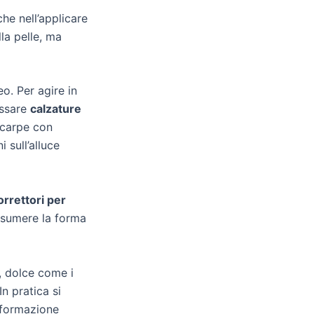
che nell’applicare
la pelle, ma
o. Per agire in
ossare
calzature
scarpe con
 sull’alluce
orrettori per
assumere la forma
e, dolce come i
n pratica si
eformazione