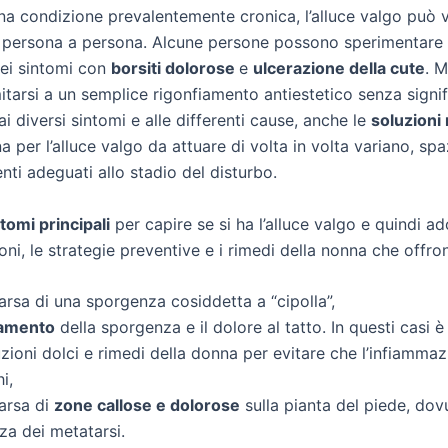
a condizione prevalentemente cronica, l’alluce valgo può v
persona a persona. Alcune persone possono sperimentare 
ei sintomi con
borsiti dolorose
e
ulcerazione della cute
. M
tarsi a un semplice rigonfiamento antiestetico senza signi
ai diversi sintomi e alle differenti cause, anche le
soluzioni 
a per l’alluce valgo da attuare di volta in volta variano, sp
enti adeguati allo stadio del disturbo.
tomi principali
per capire se si ha l’alluce valgo e quindi ad
ni, le strategie preventive e i rimedi della nonna che offro
rsa di una sporgenza cosiddetta a “cipolla”,
amento
della sporgenza e il dolore al tatto. In questi casi è
zioni dolci e rimedi della donna per evitare che l’infiammaz
hi,
arsa di
zone callose e dolorose
sulla pianta del piede, dovu
a dei metatarsi.