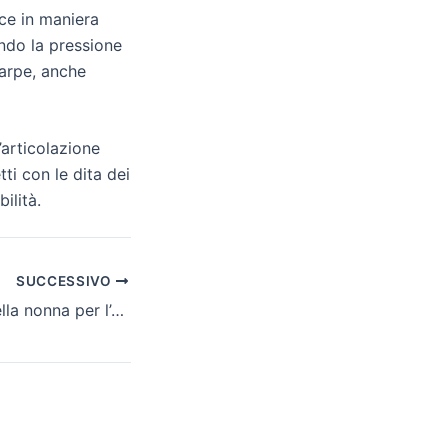
sce in maniera
ndo la pressione
carpe, anche
’articolazione
ti con le dita dei
ilità.
SUCCESSIVO
Cause e rimedi della nonna per l’apnea notturna