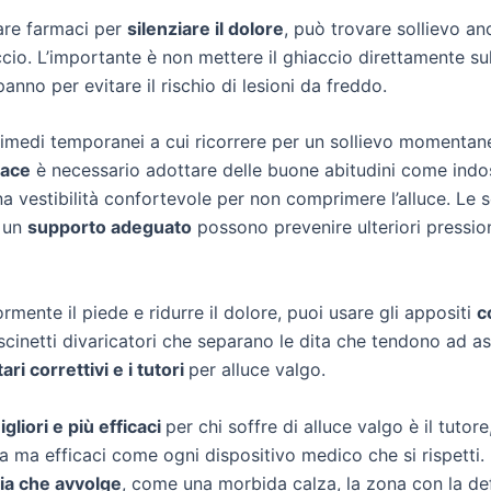
are farmaci per
silenziare il dolore
, può trovare sollievo an
cio. L’importante è non mettere il ghiaccio direttamente sul
anno per evitare il rischio di lesioni da freddo.
 rimedi temporanei a cui ricorrere per un sollievo momentane
cace
è necessario adottare delle buone abitudini come ind
a vestibilità confortevole per non comprimere l’alluce. Le 
e un
supporto adeguato
possono prevenire ulteriori pressioni
ormente il piede e ridurre il dolore, puoi usare gli appositi
c
uscinetti divaricatori che separano le dita che tendono ad 
ari correttivi e i tutori
per alluce valgo.
gliori e più efficaci
per chi soffre di alluce valgo è il tutor
a ma efficaci come ogni dispositivo medico che si rispetti. I
ia che avvolge
, come una morbida calza, la zona con la d