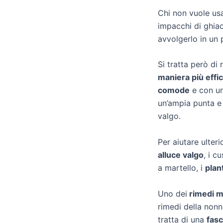
Chi non vuole us
impacchi di ghiac
avvolgerlo in un p
Si tratta però di
maniera più effi
comode
e con un
un’ampia punta 
valgo.
Per aiutare ulteri
alluce valgo
, i c
a martello, i
plant
Uno dei
rimedi mi
rimedi della nonn
tratta di una
fasc