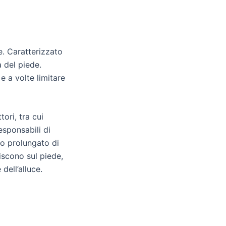
ce. Caratterizzato
a del piede.
e a volte limitare
ori, tra cui
esponsabili di
so prolungato di
uiscono sul piede,
dell’alluce.