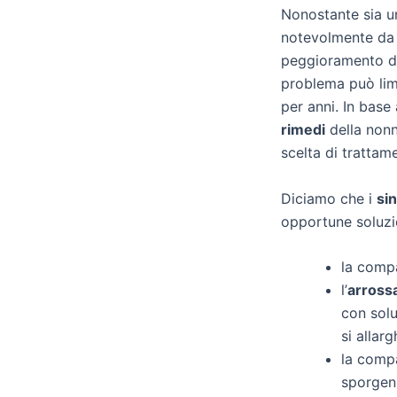
Nonostante sia un
notevolmente da 
peggioramento d
problema può limi
per anni. In base 
rimedi
della nonn
scelta di trattam
Diciamo che i
sin
opportune soluzio
la compa
l’
arross
con solu
si allarg
la comp
sporgenz