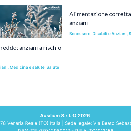
Alimentazione corretta 
anziani
Benessere
,
Disabili e Anziani
,
S
reddo: anziani a rischio
iani
,
Medicina e salute
,
Salute
Ausilium S.r.l. © 2026
 Venaria Reale (TO) Italia | Sede legale: Via Beato Sebastia
P.IVA/CF. 08942960017 - R.E.A. TO1012156