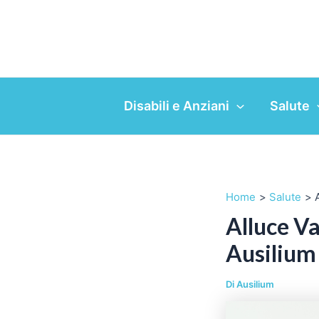
Vai
al
contenuto
Disabili e Anziani
Salute
Home
Salute
Alluce Va
Ausilium
Di
Ausilium