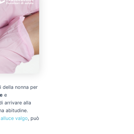
i della nonna per
re
e
i arrivare alla
na abitudine.
 alluce valgo
, può