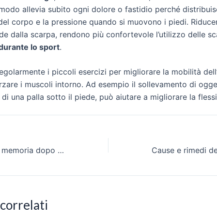
modo allevia subito ogni dolore o fastidio perché distribui
del corpo e la pressione quando si muovono i piedi. Riduce
ede dalla scarpa, rendono più confortevole l’utilizzo delle s
durante lo sport
.
regolarmente i piccoli esercizi per migliorare la mobilità dell
forzare i muscoli intorno. Ad esempio il sollevamento di ogget
 di una palla sotto il piede, può aiutare a migliorare la flessib
Integratori per la memoria dopo i 50 anni: guida e consigli
 correlati