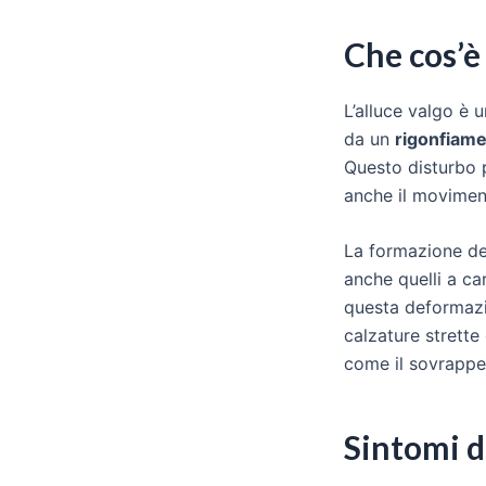
Che cos’è 
L’alluce valgo è u
da un
rigonfiam
Questo disturbo p
anche il movimen
La formazione del
anche quelli a ca
questa deformazio
calzature strette 
come il sovrappes
Sintomi de