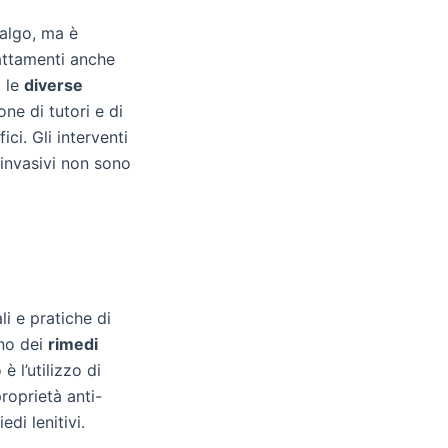
valgo, ma è
rattamenti anche
a le
diverse
one di tutori e di
ci. Gli interventi
 invasivi non sono
li e pratiche di
Uno dei
rimedi
è l’utilizzo di
proprietà anti-
di lenitivi.