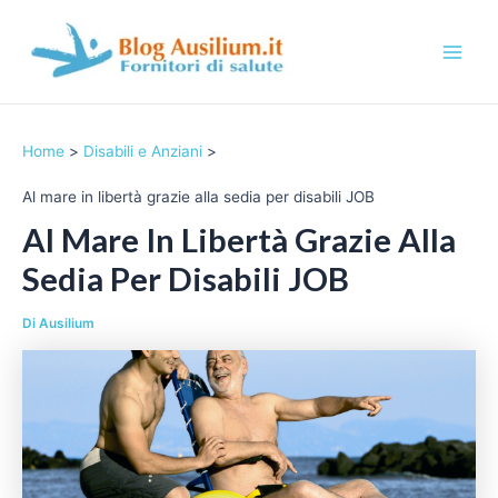
Vai
al
contenuto
M
a
Home
Disabili e Anziani
i
Al mare in libertà grazie alla sedia per disabili JOB
n
Al Mare In Libertà Grazie Alla
M
Sedia Per Disabili JOB
e
Di
Ausilium
n
u