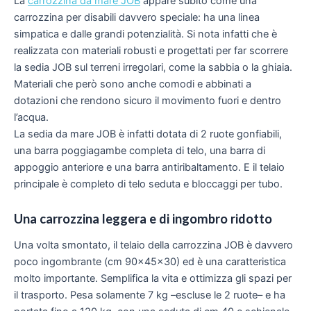
La
carrozzina da mare JOB
appare subito come una
carrozzina per disabili davvero speciale: ha una linea
simpatica e dalle grandi potenzialità. Si nota infatti che è
realizzata con materiali robusti e progettati per far scorrere
la sedia JOB sul terreni irregolari, come la sabbia o la ghiaia.
Materiali che però sono anche comodi e abbinati a
dotazioni che rendono sicuro il movimento fuori e dentro
l’acqua.
La sedia da mare JOB è infatti dotata di 2 ruote gonfiabili,
una barra poggiagambe completa di telo, una barra di
appoggio anteriore e una barra antiribaltamento. E il telaio
principale è completo di telo seduta e bloccaggi per tubo.
Una carrozzina leggera e di ingombro ridotto
Una volta smontato, il telaio della carrozzina JOB è davvero
poco ingombrante (cm 90x45x30) ed è una caratteristica
molto importante. Semplifica la vita e ottimizza gli spazi per
il trasporto. Pesa solamente 7 kg –escluse le 2 ruote– e ha