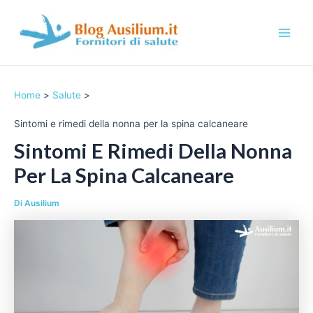
Vai
al
contenuto
M
a
Home
Salute
i
Sintomi e rimedi della nonna per la spina calcaneare
n
Sintomi E Rimedi Della Nonna
M
Per La Spina Calcaneare
e
Di
Ausilium
n
u