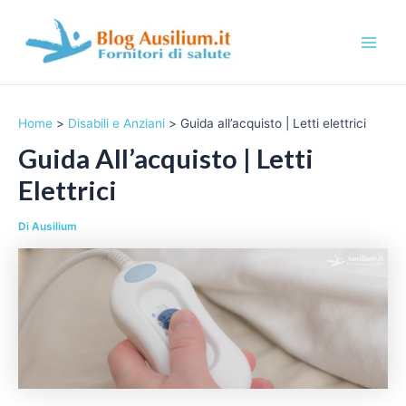
Vai
al
contenuto
M
a
Home
Disabili e Anziani
Guida all’acquisto | Letti elettrici
i
Guida All’acquisto | Letti
n
Elettrici
M
Di
Ausilium
e
n
u