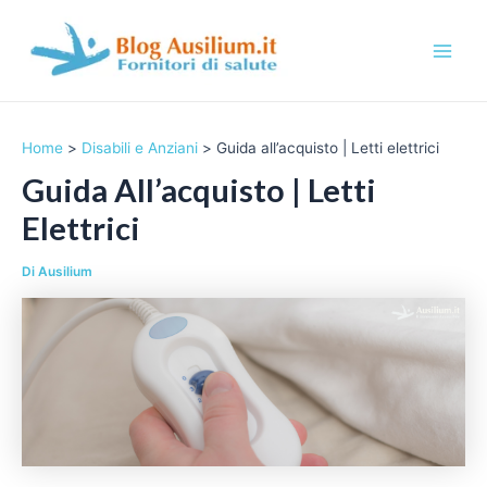
Vai
al
contenuto
M
a
Home
Disabili e Anziani
Guida all’acquisto | Letti elettrici
i
Guida All’acquisto | Letti
n
Elettrici
M
Di
Ausilium
e
n
u