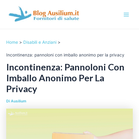
Vai
al
contenuto
M
a
Home
Disabili e Anziani
i
Incontinenza: pannoloni con imballo anonimo per la privacy
n
Incontinenza: Pannoloni Con
M
Imballo Anonimo Per La
e
Privacy
n
Di
Ausilium
u