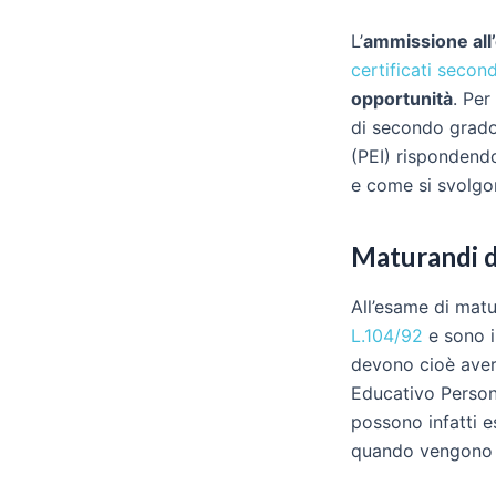
L’
ammissione al
certificati secon
opportunità
. Per
di secondo grado 
(PEI) rispondendo
e come si svolgo
Maturandi di
All’esame di mat
L.104/92
e sono in
devono cioè ave
Educativo Persona
possono infatti 
quando vengono c