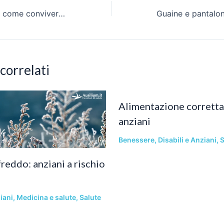
Sclerosi Multipla: come conviverci, come aiutarsi con ausili innovativi
 correlati
Alimentazione corretta 
anziani
Benessere
,
Disabili e Anziani
,
S
reddo: anziani a rischio
iani
,
Medicina e salute
,
Salute