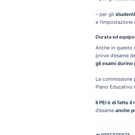
– per gli
studenti
e l’impostazione d
Durata ed equipoll
Anche in questo 
prove d’esame deg
gli esami durino 
La commissione
Piano Educativo I
Il PEI è di fatto i
d’esame
anche pe
Navigazione
PRECEDENTE