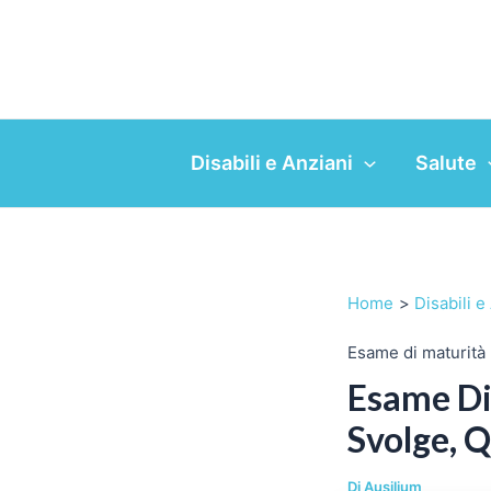
Vai
al
contenuto
Disabili e Anziani
Salute
Home
Disabili e
Esame di maturità 
Esame Di 
Svolge, Q
Di
Ausilium