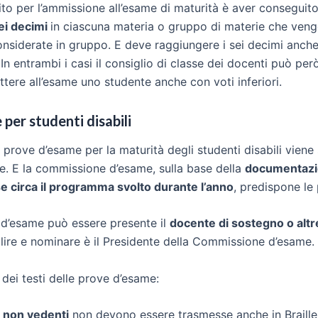
ito per l’ammissione all’esame di maturità è aver conseguit
sei decimi
in ciascuna materia o gruppo di materie che ven
nsiderate in gruppo. E deve raggiungere i sei decimi anch
 entrambi i casi il consiglio di classe dei docenti può pe
ere all’esame uno studente anche con voti inferiori.
per studenti disabili
 prove d’esame per la maturità degli studenti disabili viene 
se. E la commissione d’esame, sulla base della
documentazio
se circa il programma svolto durante l’anno
, predispone le
 d’esame può essere presente il
docente di sostegno o altre
bilire e nominare è il Presidente della Commissione d’esame.
dei testi delle prove d’esame:
 non vedenti
non devono essere trasmesse anche in Braille