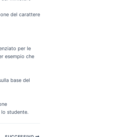
ione del carattere
nziato per le
per esempio che
ulla base del
ione
lo studente.
SUCCESSIVO