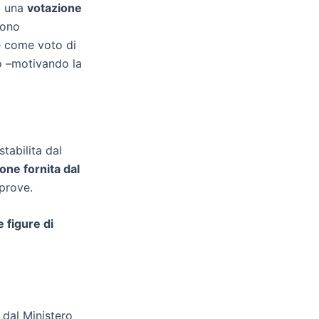
o una
votazione
gono
e come voto di
rò –motivando la
stabilita dal
ne fornita dal
 prove.
 figure di
 dal Ministero