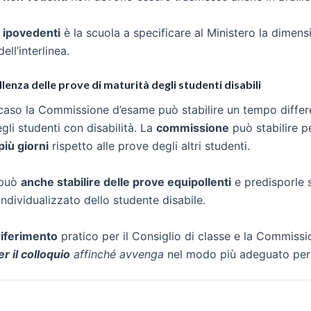
 ipovedenti
è la scuola a specificare al Ministero la dimens
ell’interlinea.
enza delle prove di maturità degli studenti disabili
caso la Commissione d’esame può stabilire un tempo differe
li studenti con disabilità. La
commissione
può stabilire 
più giorni
rispetto alle prove degli altri studenti.
 può
anche stabilire delle prove equipollenti
e predisporle s
ndividualizzato dello studente disabile.
l riferimento
pratico per il Consiglio di classe e la Commiss
r il colloquio
affinché avvenga
nel modo più adeguato per 