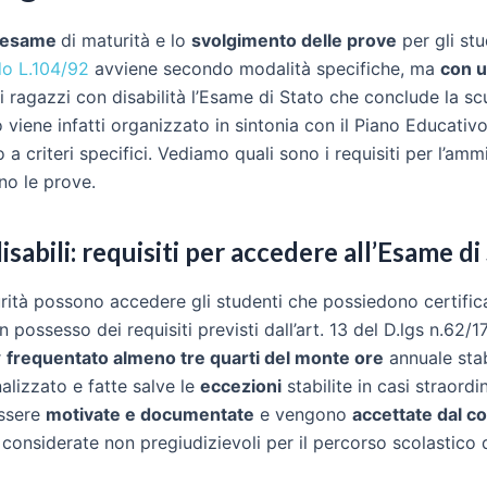
l’esame
di maturità e lo
svolgimento delle prove
per gli st
do L.104/92
avviene secondo modalità specifiche, ma
con u
 i ragazzi con disabilità l’Esame di Stato che conclude la s
viene infatti organizzato in sintonia con il Piano Educativo
 a criteri specifici. Vediamo quali sono i requisiti per l’amm
no le prove.
sabili: requisiti per accedere all’Esame di
urità possono accedere gli studenti che possiedono certifi
 possesso dei requisiti previsti dall’art. 13 del D.lgs n.62/17
r
frequentato almeno tre quarti del monte ore
annuale stab
lizzato e fatte salve le
eccezioni
stabilite in casi straordi
essere
motivate e documentate
e vengono
accettate dal co
onsiderate non pregiudizievoli per il percorso scolastico d