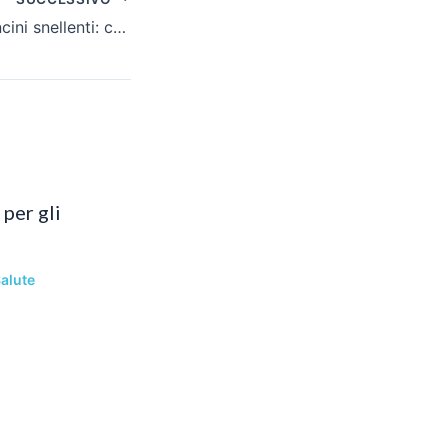
Guaine e pantaloncini snellenti: come sceglierli e usarli
per gli
alute