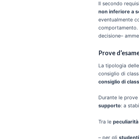
Il secondo requis
non inferiore a 
eventualmente co
comportamento. In
decisione– ammett
Prove d’esame 
La tipologia delle
consiglio di clas
consiglio di clas
Durante le prove
supporto
: a sta
Tra le
peculiarità
– per gli
studenti