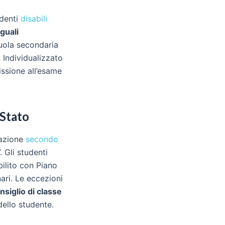
udenti
disabili
guali
cuola secondaria
 Individualizzato
issione all’esame
 Stato
cazione
secondo
. Gli studenti
ilito con Piano
nari. Le eccezioni
nsiglio di classe
ello studente.