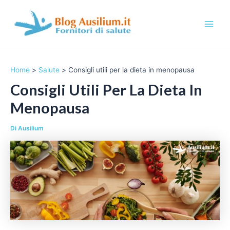
Vai
al
contenuto
M
a
Home
Salute
Consigli utili per la dieta in menopausa
i
Consigli Utili Per La Dieta In
n
Menopausa
M
Di
Ausilium
e
n
u