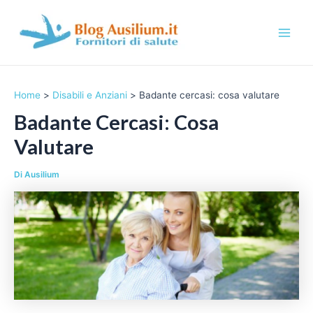
Vai
al
contenuto
M
a
Home
Disabili e Anziani
Badante cercasi: cosa valutare
i
Badante Cercasi: Cosa
n
Valutare
M
Di
Ausilium
e
n
u