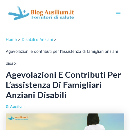
Vai
al
contenuto
M
a
Home
Disabili e Anziani
i
Agevolazioni e contributi per l’assistenza di famigliari anziani
n
disabili
M
Agevolazioni E Contributi Per
e
L’assistenza Di Famigliari
n
Anziani Disabili
u
Di
Ausilium