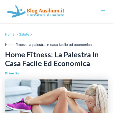
Vai
al
contenuto
M
a
Home
Salute
i
Home fitness: la palestra in casa facile ed economica
n
Home Fitness: La Palestra In
M
Casa Facile Ed Economica
e
Di
Ausilium
n
u