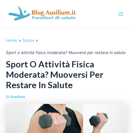
Vai
al
contenuto
M
a
Home
Salute
i
Sport o attività fisica moderata? Muoversi per restare in salute
n
Sport O Attività Fisica
M
Moderata? Muoversi Per
e
Restare In Salute
n
Di
Ausilium
u