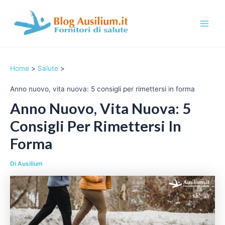
Vai
al
contenuto
M
a
Home
Salute
i
Anno nuovo, vita nuova: 5 consigli per rimettersi in forma
n
Anno Nuovo, Vita Nuova: 5
M
Consigli Per Rimettersi In
e
Forma
n
Di
Ausilium
u