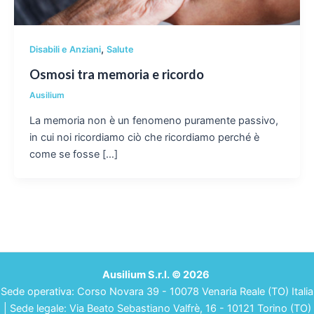
,
Disabili e Anziani
Salute
Osmosi tra memoria e ricordo
Ausilium
La memoria non è un fenomeno puramente passivo,
in cui noi ricordiamo ciò che ricordiamo perché è
come se fosse […]
Ausilium S.r.l. © 2026
Sede operativa: Corso Novara 39 - 10078 Venaria Reale (TO) Italia
| Sede legale: Via Beato Sebastiano Valfrè, 16 - 10121 Torino (TO)