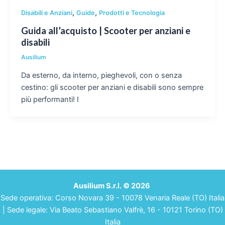
,
,
Disabili e Anziani
Guide
Prodotti e Tecnologia
Guida all’acquisto | Scooter per anziani e
disabili
Ausilium
Da esterno, da interno, pieghevoli, con o senza
cestino: gli scooter per anziani e disabili sono sempre
più performanti! I
Ausilium S.r.l. © 2026
Sede operativa: Corso Novara 39 - 10078 Venaria Reale (TO) Italia
| Sede legale: Via Beato Sebastiano Valfrè, 16 - 10121 Torino (TO)
Italia