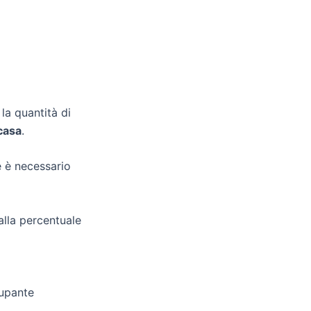
la quantità di
 casa
.
e è necessario
alla percentuale
cupante