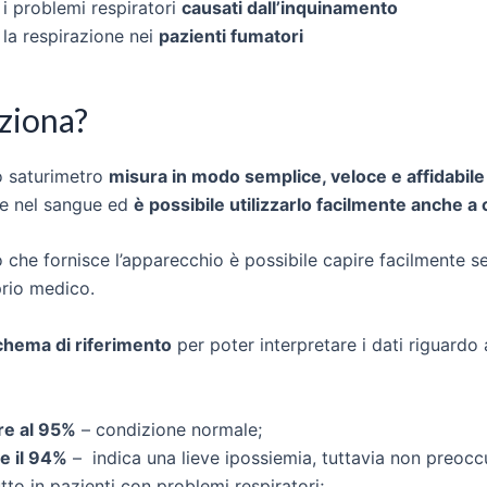
 i problemi respiratori
causati dall’inquinamento
 la respirazione nei
pazienti fumatori
ziona?
o saturimetro
misura in modo semplice, veloce e affidabile
te nel sangue ed
è possibile utilizzarlo facilmente anche a
to che fornisce l’apparecchio è possibile capire facilmente s
prio medico.
chema di riferimento
per poter interpretare i dati riguardo 
re al 95%
– condizione normale;
e il 94%
– indica una lieve ipossiemia, tuttavia non preoc
tto in pazienti con problemi respiratori;