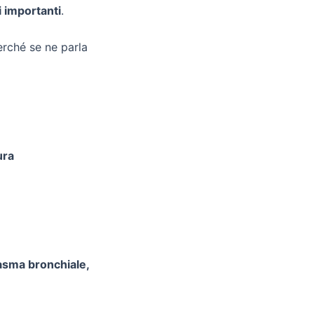
i importanti
.
erché se ne parla
ura
asma bronchiale,