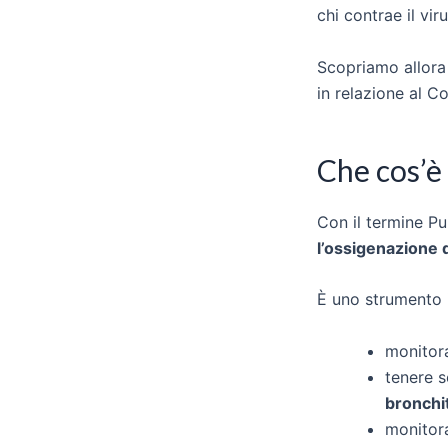
chi contrae il vir
Scopriamo allora
in relazione al C
Che cos’è
Con il termine P
l’ossigenazione 
È uno strumento 
monitora
tenere s
bronchi
monitora