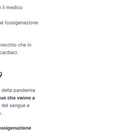
 il medico
é l’ossigenazione
recchio che in
cardiaci.
9
 della
pandemia
gue che vanno a
 del sangue e
.
ossigenazione