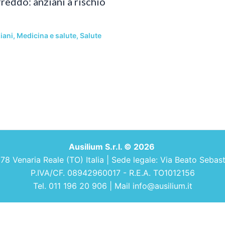
reddo: anziani a rischio
iani
,
Medicina e salute
,
Salute
Ausilium S.r.l. © 2026
 Venaria Reale (TO) Italia | Sede legale: Via Beato Sebastia
P.IVA/CF. 08942960017 - R.E.A. TO1012156
Tel. 011 196 20 906 | Mail info@ausilium.it
Exit mobile version