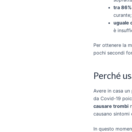
tra 86%
curante;
uguale 
è insuffi
Per ottenere la m
pochi secondi forn
Perché usa
Avere in casa un
da Covid-19 poi
causare trombi
n
causano sintomi c
In questo momen