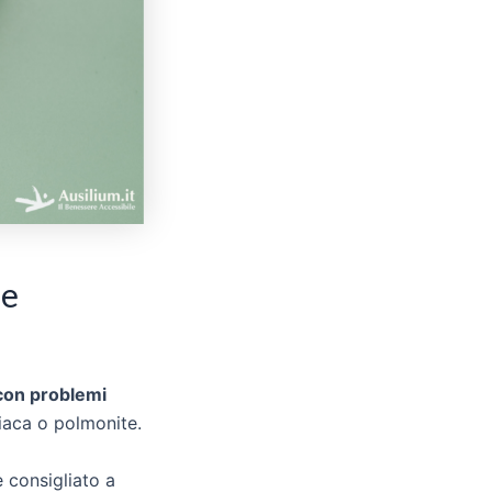
 e
 con problemi
iaca o polmonite.
 consigliato a