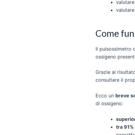
valutare
valutare
Come fun
Il pulsossimetro 
ossigeno presen
Grazie al risulta
consultare il pro
Ecco un
breve s
di ossigeno:
superio
tra 91% 
soprattu