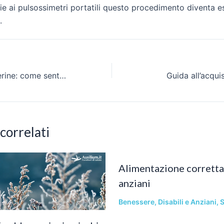
zie ai pulsossimetri portatili questo procedimento diventa
.
Anziani e mascherine: come sentirsi a proprio agio
Guida all’acquis
 correlati
Alimentazione corretta 
anziani
Benessere
,
Disabili e Anziani
,
S