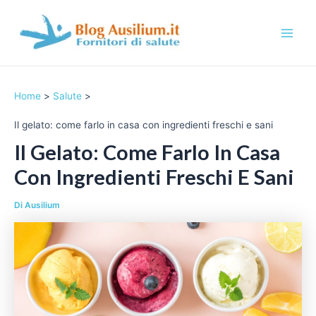
Vai
al
contenuto
M
a
Home
Salute
i
Il gelato: come farlo in casa con ingredienti freschi e sani
n
Il Gelato: Come Farlo In Casa
M
Con Ingredienti Freschi E Sani
e
Di
Ausilium
n
u