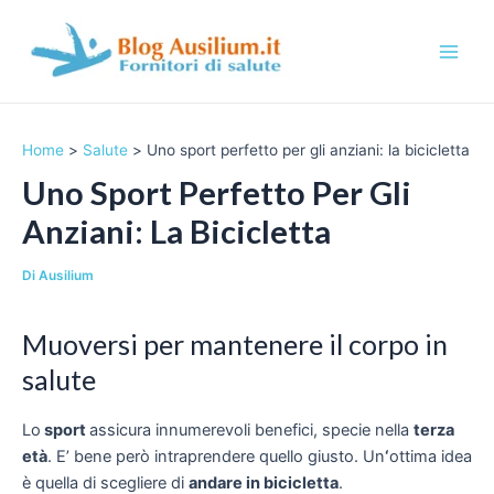
Vai
al
contenuto
M
a
Home
Salute
Uno sport perfetto per gli anziani: la bicicletta
i
Uno Sport Perfetto Per Gli
n
Anziani: La Bicicletta
M
Di
Ausilium
e
n
Muoversi per mantenere il corpo in
salute
u
Lo
sport
assicura innumerevoli benefici, specie nella
terza
età
. E’ bene però intraprendere quello giusto. Un
‘
ottima idea
è quella di scegliere di
andare in bicicletta
.